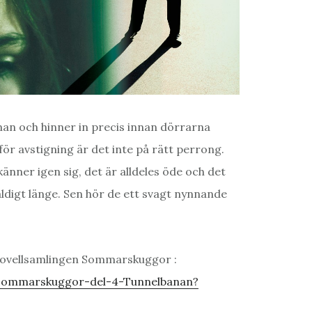
anan och hinner in precis innan dörrarna
ör avstigning är det inte på rätt perrong.
känner igen sig, det är alldeles öde och det
ldigt länge. Sen hör de ett svagt nynnande
 novellsamlingen Sommarskuggor :
-Sommarskuggor-del-4-Tunnelbanan?