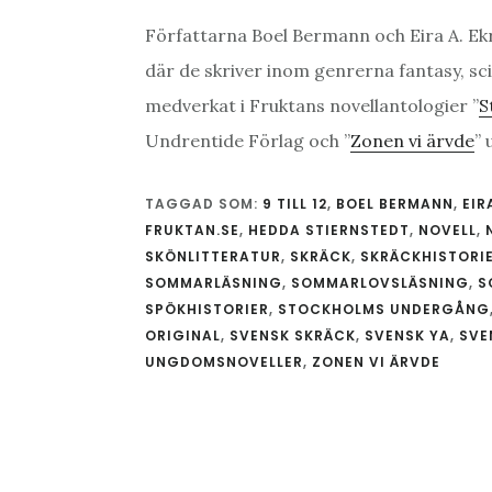
Författarna Boel Bermann och Eira A. Ek
där de skriver inom genrerna fantasy, sci
medverkat i Fruktans novellantologier ”
S
Undrentide Förlag och ”
Zonen vi ärvde
” 
TAGGAD SOM:
9 TILL 12
,
BOEL BERMANN
,
EIR
FRUKTAN.SE
,
HEDDA STIERNSTEDT
,
NOVELL
,
SKÖNLITTERATUR
,
SKRÄCK
,
SKRÄCKHISTORI
SOMMARLÄSNING
,
SOMMARLOVSLÄSNING
,
S
SPÖKHISTORIER
,
STOCKHOLMS UNDERGÅNG
ORIGINAL
,
SVENSK SKRÄCK
,
SVENSK YA
,
SVE
UNGDOMSNOVELLER
,
ZONEN VI ÄRVDE