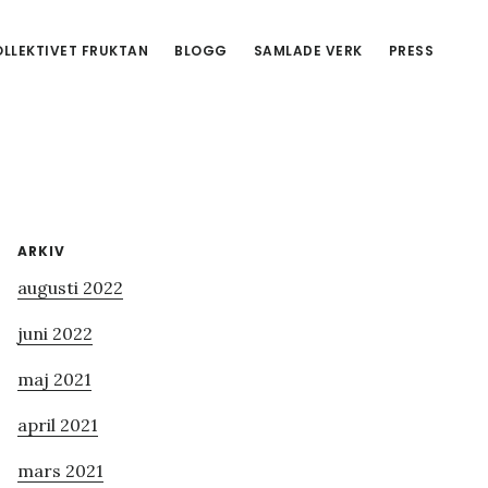
LLEKTIVET FRUKTAN
BLOGG
SAMLADE VERK
PRESS
Primärt
ARKIV
augusti 2022
sidofält
juni 2022
maj 2021
april 2021
mars 2021