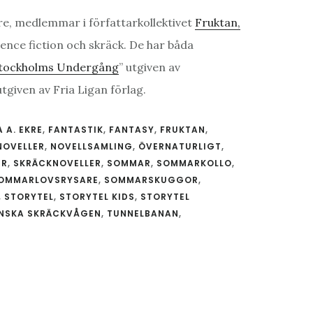
re, medlemmar i författarkollektivet
Fruktan,
ence fiction och skräck. De har båda
tockholms Undergång
” utgiven av
utgiven av Fria Ligan förlag.
A A. EKRE
,
FANTASTIK
,
FANTASY
,
FRUKTAN
,
NOVELLER
,
NOVELLSAMLING
,
ÖVERNATURLIGT
,
ER
,
SKRÄCKNOVELLER
,
SOMMAR
,
SOMMARKOLLO
,
OMMARLOVSRYSARE
,
SOMMARSKUGGOR
,
,
STORYTEL
,
STORYTEL KIDS
,
STORYTEL
NSKA SKRÄCKVÅGEN
,
TUNNELBANAN
,