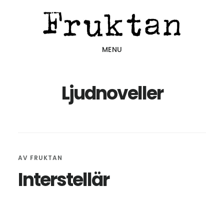
Hoppa
Hoppa
Hoppa
till
till
till
huvudinnehåll
det
sidfot
MENU
primära
sidofältet
Ljudnoveller
AV
FRUKTAN
Interstellär