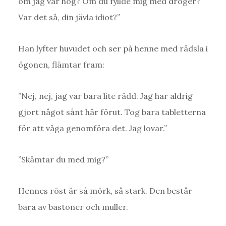
om jag var hög? Om du fyllde mig med droger?
Var det så, din jävla idiot?”
Han lyfter huvudet och ser på henne med rädsla i
ögonen, flämtar fram:
”Nej, nej, jag var bara lite rädd. Jag har aldrig
gjort något sånt här förut. Tog bara tabletterna
för att våga genomföra det. Jag lovar.”
”Skämtar du med mig?”
Hennes röst är så mörk, så stark. Den består
bara av bastoner och muller.