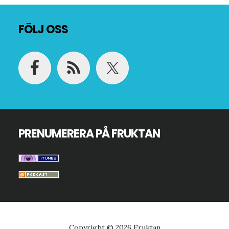
Footer
FÖLJ OSS
PRENUMERERA PÅ FRUKTAN
Copyright © 2026 Fruktan