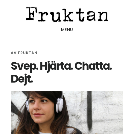
Hoppa
Hoppa
Hoppa
till
till
till
huvudinnehåll
det
sidfot
MENU
primära
sidofältet
AV
FRUKTAN
Svep. Hjärta. Chatta.
Dejt.