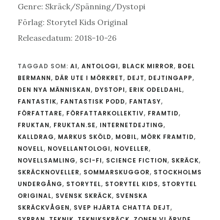
Genre: Skräck/Spänning/Dystopi
Förlag: Storytel Kids Original
Releasedatum: 2018-10-26
TAGGAD SOM:
AI
,
ANTOLOGI
,
BLACK MIRROR
,
BOEL
BERMANN
,
DÄR UTE I MÖRKRET
,
DEJT
,
DEJTINGAPP
,
DEN NYA MÄNNISKAN
,
DYSTOPI
,
ERIK ODELDAHL
,
FANTASTIK
,
FANTASTISK PODD
,
FANTASY
,
FÖRFATTARE
,
FÖRFATTARKOLLEKTIV
,
FRAMTID
,
FRUKTAN
,
FRUKTAN.SE
,
INTERNETDEJTING
,
KALLDRAG
,
MARKUS SKÖLD
,
MOBIL
,
MÖRK FRAMTID
,
NOVELL
,
NOVELLANTOLOGI
,
NOVELLER
,
NOVELLSAMLING
,
SCI-FI
,
SCIENCE FICTION
,
SKRÄCK
,
SKRÄCKNOVELLER
,
SOMMARSKUGGOR
,
STOCKHOLMS
UNDERGÅNG
,
STORYTEL
,
STORYTEL KIDS
,
STORYTEL
ORIGINAL
,
SVENSK SKRÄCK
,
SVENSKA
SKRÄCKVÅGEN
,
SVEP HJÄRTA CHATTA DEJT
,
SYRRAN
,
TEKNIK
,
TEKNIKSKRÄCK
,
ZONEN VI ÄRVDE