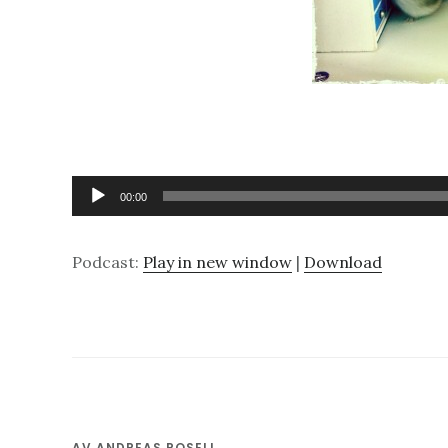
Ljudspelare
00:00
Podcast:
Play in new window
|
Download
AV
ANDREAS ROSELL