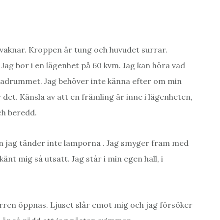
g vaknar. Kroppen är tung och huvudet surrar.
 Jag bor i en lägenhet på 60 kvm. Jag kan höra vad
 badrummet. Jag behöver inte känna efter om min
det. Känsla av att en främling är inne i lägenheten,
ch beredd.
en jag tänder inte lamporna . Jag smyger fram med
änt mig så utsatt. Jag står i min egen hall, i
ren öppnas. Ljuset slår emot mig och jag försöker