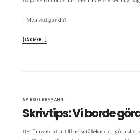
fråga vem som är där men rösten sviker mig. Jag
– Men vad gör du?
OM
[LÄS MER…]
MINA
DRÖMMAR.
AV
BOEL BERMANN
Skrivtips: Vi borde göra
Det finns en stor tillfredsställelse i att göra slut.