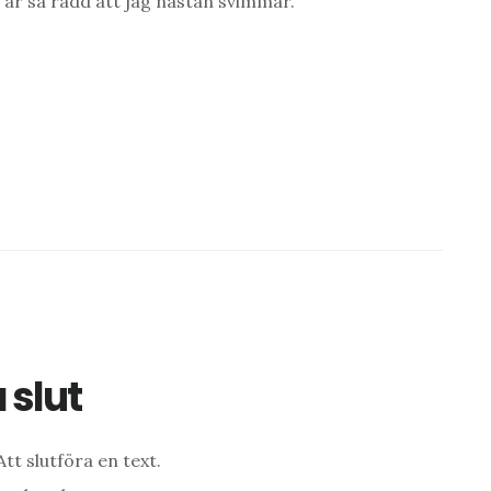
 är så rädd att jag nästan svimmar.
 slut
 Att slutföra en text.