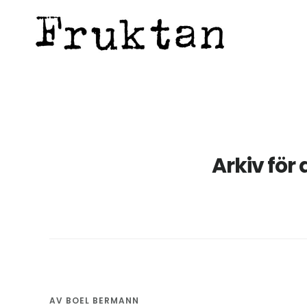
Hoppa
Hoppa
Hoppa
till
till
till
huvudinnehåll
det
sidfot
primära
sidofältet
Arkiv för
AV
BOEL BERMANN