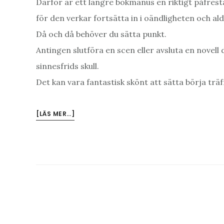
Därför är ett längre bokmanus en riktigt påfrest
för den verkar fortsätta in i oändligheten och al
Då och då behöver du sätta punkt.
Antingen slutföra en scen eller avsluta en novell
sinnesfrids skull.
Det kan vara fantastisk skönt att sätta börja trä
OM
[LÄS MER…]
SKRIVTIPS:
VI
BORDE
GÖRA
SLUT