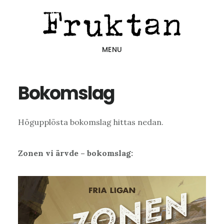
Hoppa
Hoppa
Hoppa
till
till
till
huvudinnehåll
det
sidfot
MENU
primära
sidofältet
Bokomslag
Högupplösta bokomslag hittas nedan.
Zonen vi ärvde – bokomslag: