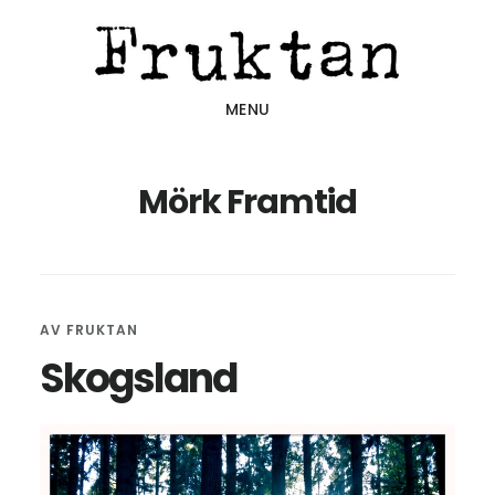
Hoppa
Hoppa
Hoppa
till
till
till
huvudinnehåll
det
sidfot
MENU
primära
sidofältet
Mörk Framtid
AV
FRUKTAN
Skogsland