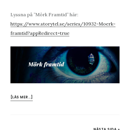
Lyssna på ”Mörk Framtid” här:
https://www.storytel.se/series/10932-Moerk-
framtid?appRedirect=true
OM
[LÄS MER…]
SVEP.
HJÄRTA.
CHATTA.
DEJT.
NÄSTA SIDA »