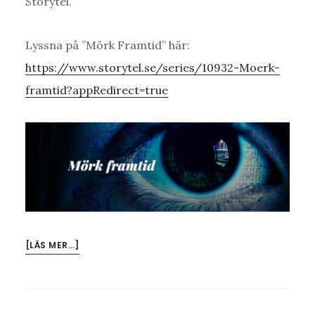
Storytel.
Lyssna på ”Mörk Framtid” här:
https://www.storytel.se/series/10932-Moerk-
framtid?appRedirect=true
OM
[LÄS MER…]
SKOGSLAND