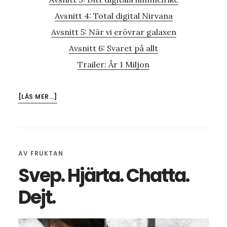
Avsnitt 4: Total digital Nirvana
Avsnitt 5: När vi erövrar galaxen
Avsnitt 6: Svaret på allt
Trailer: År 1 Miljon
OM
[LÄS MER…]
SVARET
PÅ
ALLT
AV
FRUKTAN
Svep. Hjärta. Chatta.
Dejt.