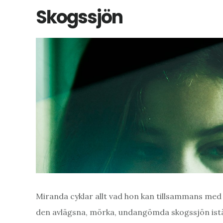
Skogssjön
Miranda cyklar allt vad hon kan tillsammans med F
den avlägsna, mörka, undangömda skogssjön istäl