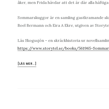
åker, men Frida hävdar att det är där alla häftiga
Sommarskuggor är en samling gastkramande skräck
Boel Bermann och Eira A Ekre, utgiven av Storytel
Läs Skogssjön – en skräckhistoria ur novellsam
https://www.storytel.se/books/561965-Sommar
OM
[LÄS MER…]
SKOGSSJÖN