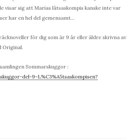
 visar sig att Marias låtsaskompis kanske inte var
elser har en hel del gemensamt…
noveller för dig som är 9 år eller äldre skrivna av
 Original.
llsamlingen Sommarskuggor :
rskuggor-del-9–L%C3%A5tsaskompisen?