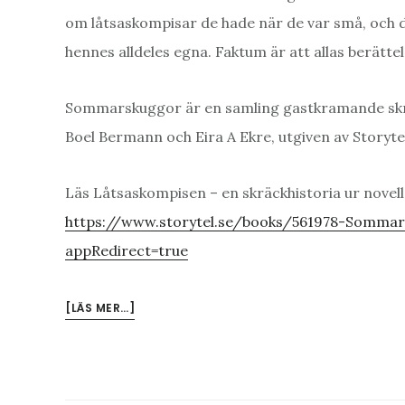
om låtsaskompisar de hade när de var små, och de
hennes alldeles egna. Faktum är att allas berätt
Sommarskuggor är en samling gastkramande skräck
Boel Bermann och Eira A Ekre, utgiven av Storytel
Läs Låtsaskompisen – en skräckhistoria ur nove
https://www.storytel.se/books/561978-Somma
appRedirect=true
OM
[LÄS MER…]
LÅTSASKOMPISEN