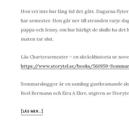
Hon vet inte hur lång tid det gått. Dagarna flyte
har semester. Hon går ner till stranden varje dag
pappa och Jenny, om hur härligt de skulle ha det h
maten tar slut.
Läs Chartersemester – en skräckhistoria ur no
https://www.storytel.se/books/561959-Sommar
Sommarskuggor är en samling gastkramande skräck
Boel Bermann och Eira A Ekre, utgiven av Storytel
OM
[LÄS MER…]
CHARTERSEMESTER