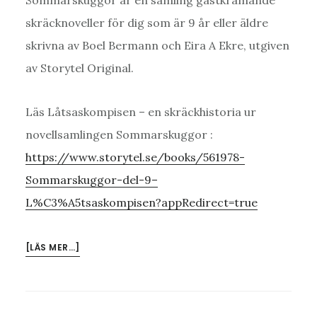
skräcknoveller för dig som är 9 år eller äldre
skrivna av Boel Bermann och Eira A Ekre, utgiven
av Storytel Original.
Läs Låtsaskompisen – en skräckhistoria ur
novellsamlingen Sommarskuggor :
https://www.storytel.se/books/561978-
Sommarskuggor-del-9–
L%C3%A5tsaskompisen?appRedirect=true
OM
[LÄS MER…]
LÅTSASKOMPISEN