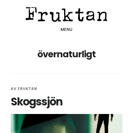
Hoppa
Hoppa
Hoppa
till
till
till
huvudinnehåll
det
sidfot
MENU
primära
sidofältet
övernaturligt
AV
FRUKTAN
Skogssjön