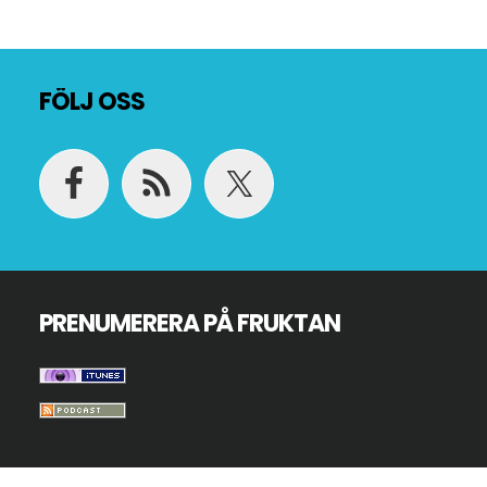
Footer
FÖLJ OSS
PRENUMERERA PÅ FRUKTAN