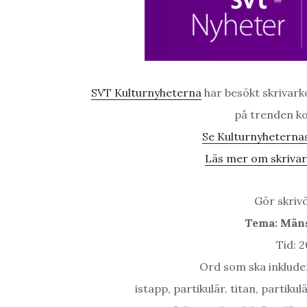
SVT Kulturnyheterna
har besökt skrivark
på trenden kol
Se Kulturnyheternas
Läs mer om skrivark
Gör skrivö
Tema: Män
Tid: 
Ord som ska inkluder
istapp, partikulär. titan, partiku