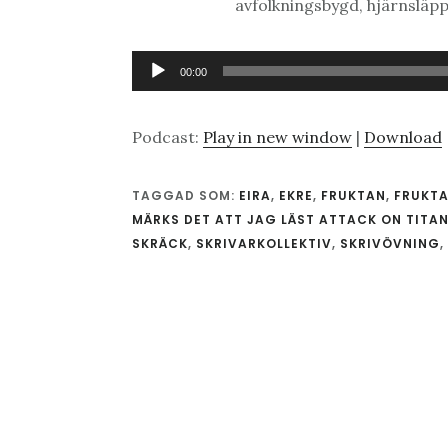
avfolkningsbygd, hjärnsläpp
Ljudspelare
00:00
Podcast:
Play in new window
|
Download
TAGGAD SOM:
EIRA
,
EKRE
,
FRUKTAN
,
FRUKTA
MÄRKS DET ATT JAG LÄST ATTACK ON TITAN
SKRÄCK
,
SKRIVARKOLLEKTIV
,
SKRIVÖVNING
,