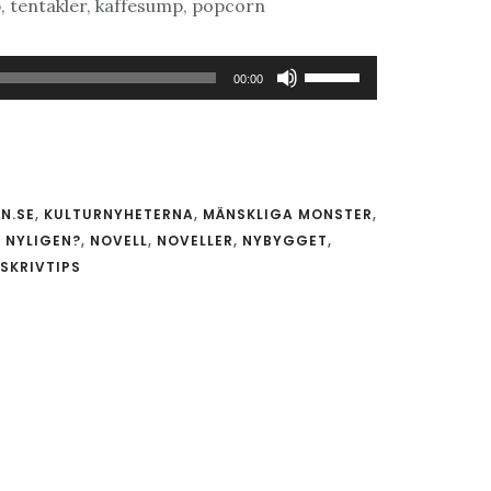
, tentakler, kaffesump, popcorn
Använd
00:00
upp/ner-
piltangenterna
för
att
N.SE
,
KULTURNYHETERNA
,
MÄNSKLIGA MONSTER
,
 NYLIGEN?
,
NOVELL
,
NOVELLER
,
NYBYGGET
,
höja
SKRIVTIPS
eller
sänka
volymen.