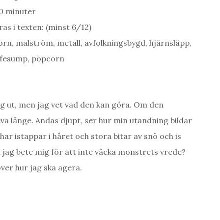
20 minuter
as i texten: (minst 6/12)
ktorn, malström, metall, avfolkningsbygd, hjärnsläpp,
affesump, popcorn
lig ut, men jag vet vad den kan göra. Om den
va länge. Andas djupt, ser hur min utandning bildar
har istappar i håret och stora bitar av snö och is
 jag bete mig för att inte väcka monstrets vrede?
över hur jag ska agera.