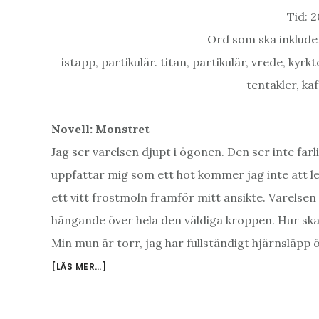
Tid: 
Ord som ska inkluder
istapp, partikulär. titan, partikulär, vrede, kyr
tentakler, k
Novell: Monstret
Jag ser varelsen djupt i ögonen. Den ser inte far
uppfattar mig som ett hot kommer jag inte att le
ett vitt frostmoln framför mitt ansikte. Varelsen 
hängande över hela den väldiga kroppen. Hur ska
Min mun är torr, jag har fullständigt hjärnsläpp 
OM
[LÄS MER…]
KULTURNYHETERNA
SPECIAL
–