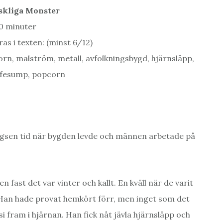
skliga Monster
20 minuter
as i texten: (minst 6/12)
ktorn, malström, metall, avfolkningsbygd, hjärnsläpp,
affesump, popcorn
vlägsen tid när bygden levde och männen arbetade på
fast det var vinter och kallt. En kväll när de varit
 Han hade provat hemkört förr, men inget som det
si fram i hjärnan. Han fick nåt jävla hjärnsläpp och