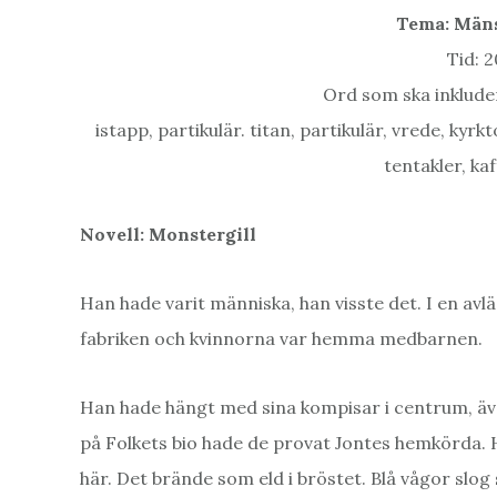
Tema: Män
Tid: 
Ord som ska inkluder
istapp, partikulär. titan, partikulär, vrede, kyr
tentakler, k
Novell: Monstergill
Han hade varit människa, han visste det. I en a
fabriken och kvinnorna var hemma medbarnen.
Han hade hängt med sina kompisar i centrum, även 
på Folkets bio hade de provat Jontes hemkörda.
här. Det brände som eld i bröstet. Blå vågor slog 