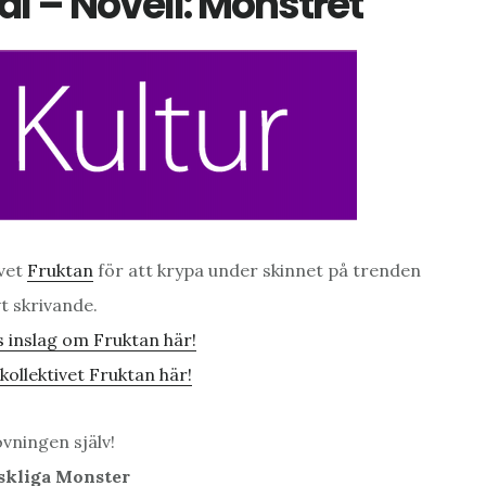
l – Novell: Monstret
ivet
Fruktan
för att krypa under skinnet på trenden
vt skrivande.
 inslag om Fruktan här!
ollektivet Fruktan här!
vningen själv!
skliga Monster