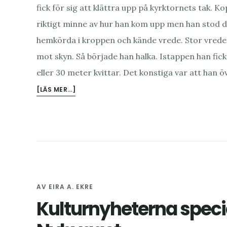
fick för sig att klättra upp på kyrktornets tak.
riktigt minne av hur han kom upp men han stod d
hemkörda i kroppen och kände vrede. Stor vrede
mot skyn. Så började han halka. Istappen han fick t
eller 30 meter kvittar. Det konstiga var att han ö
OM
[LÄS MER…]
KULTURNYHETERNA
SPECIAL
–
NOVELL:
MONSTERGILL
AV
EIRA A. EKRE
Kulturnyheterna speci