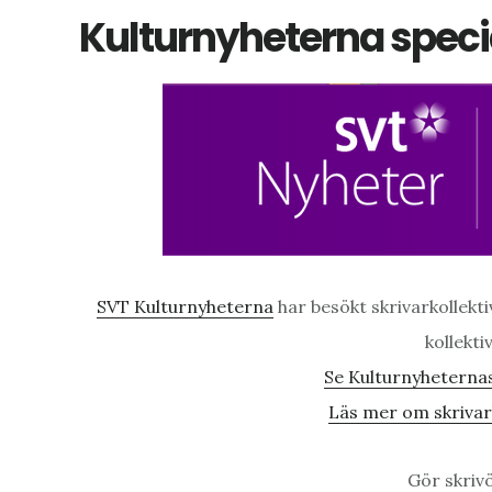
Kulturnyheterna specia
SVT Kulturnyheterna
har besökt skrivarkollekt
kollekti
Se Kulturnyheternas
Läs mer om skrivark
Gör skrivö