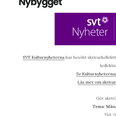
Nybygget
SVT Kulturnyheterna
har besökt skrivarkollekt
kollekti
Se Kulturnyheternas
Läs mer om skrivark
Gör skrivö
Tema: Män
Tid: 