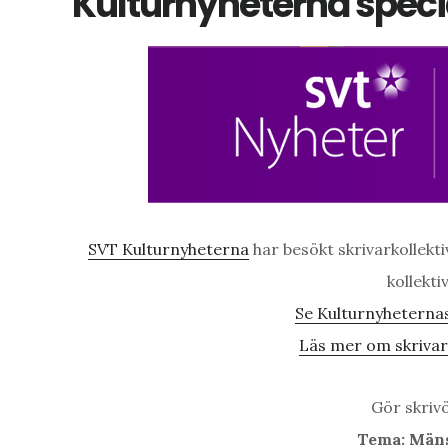
Kulturnyheterna specia
SVT Kulturnyheterna
har besökt skrivarkollekt
kollekti
Se Kulturnyheternas
Läs mer om skrivark
Gör skrivö
Tema: Män