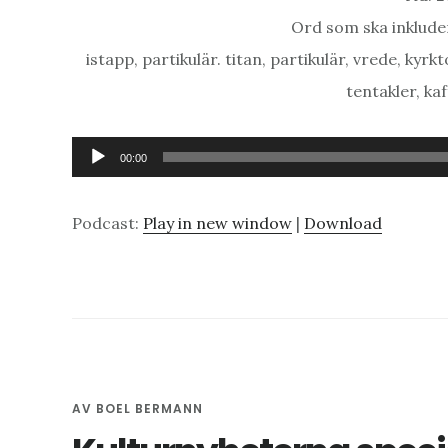
Ord som ska inkluder
istapp, partikulär. titan, partikulär, vrede, kyr
tentakler, k
Ljudspelare
00:00
Podcast:
Play in new window
|
Download
AV
BOEL BERMANN