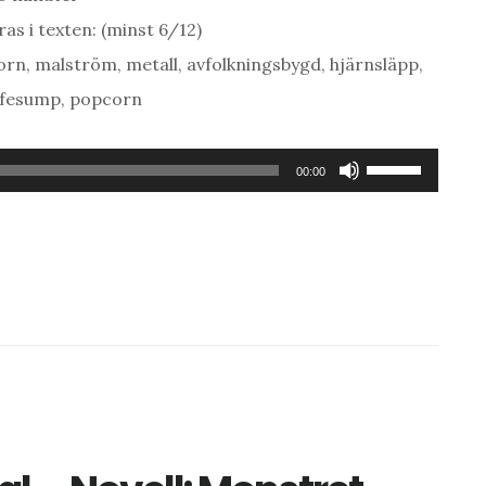
as i texten: (minst 6/12)
ktorn, malström, metall, avfolkningsbygd, hjärnsläpp,
affesump, popcorn
Använd
00:00
upp/ner-
piltangenterna
för
att
höja
eller
sänka
volymen.