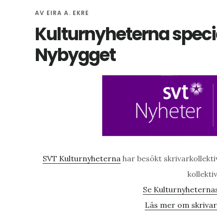
AV
EIRA A. EKRE
Kulturnyheterna speci
Nybygget
SVT Kulturnyheterna
har besökt skrivarkollekt
kollekti
Se Kulturnyheternas
Läs mer om skrivark