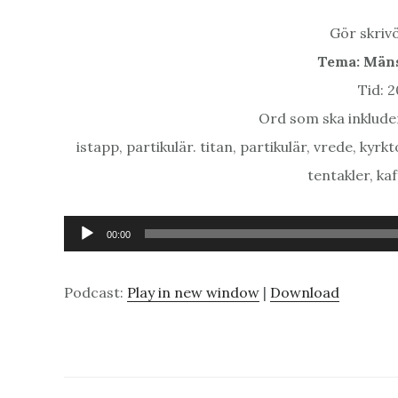
Gör skrivö
Tema: Män
Tid: 
Ord som ska inkluder
istapp, partikulär. titan, partikulär, vrede, kyr
tentakler, k
Ljudspelare
00:00
Podcast:
Play in new window
|
Download