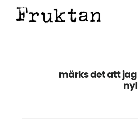
Hoppa
Hoppa
Hoppa
till
till
till
huvudinnehåll
det
sidfot
primära
sidofältet
märks det att jag 
nyl