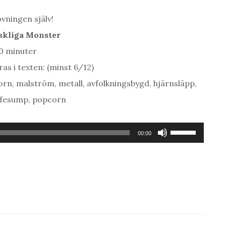
vningen själv!
skliga Monster
20 minuter
as i texten: (minst 6/12)
ktorn, malström, metall, avfolkningsbygd, hjärnsläpp,
affesump, popcorn
Använd
00:00
upp/ner-
piltangenterna
för
att
höja