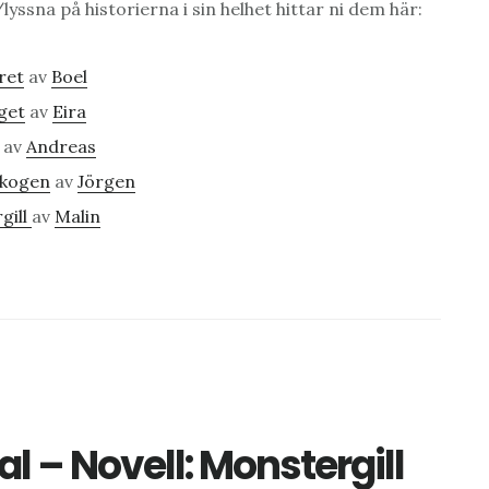
/lyssna på historierna i sin helhet hittar ni dem här:
ret
av
Boel
get
av
Eira
av
Andreas
skogen
av
Jörgen
gill
av
Malin
l – Novell: Monstergill