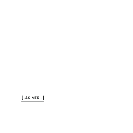
OM
[LÄS MER…]
KULTURNYHETERNA
MÖTER
FRUKTAN