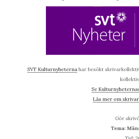
SVT Kulturnyheterna
har besökt skrivarkollekt
kollekti
Se Kulturnyheternas
Läs mer om skrivark
Gör skrivö
Tema: Män
Tid: 