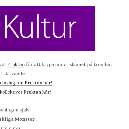
ivet
Fruktan
för att krypa under skinnet på trenden
vt skrivande.
 inslag om Fruktan här!
ollektivet Fruktan här!
vningen själv!
skliga Monster
20 minuter