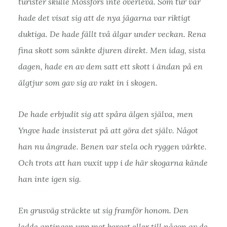
turister skulle Mossfors inte överleva. Som tur var
hade det visat sig att de nya jägarna var riktigt
duktiga. De hade fällt två älgar under veckan. Rena
fina skott som sänkte djuren direkt. Men idag, sista
dagen, hade en av dem satt ett skott i ändan på en
älgtjur som gav sig av rakt in i skogen.
De hade erbjudit sig att spåra älgen själva, men
Yngve hade insisterat på att göra det själv. Något
han nu ångrade. Benen var stela och ryggen värkte.
Och trots att han vuxit upp i de här skogarna kände
han inte igen sig.
En grusväg sträckte ut sig framför honom. Den
ledde antingen upp mot berget eller till någon av de