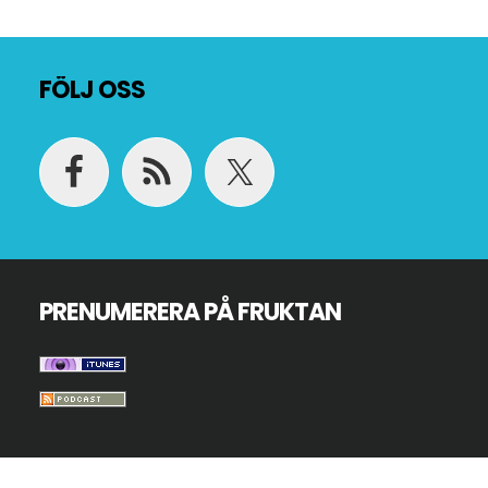
Footer
FÖLJ OSS
PRENUMERERA PÅ FRUKTAN