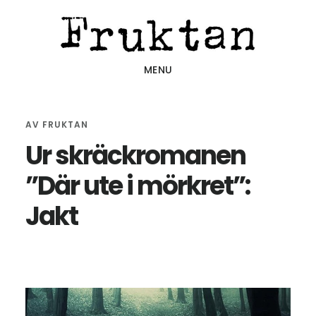
Hoppa
Hoppa
Hoppa
till
till
till
huvudinnehåll
det
sidfot
MENU
primära
sidofältet
AV
FRUKTAN
Ur skräckromanen
”Där ute i mörkret”:
Jakt