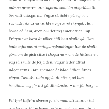
många gruvarbetarstugorna som låg utspridda lite
överallt i skogarna. Yngve sträckte på sig och
suckade. Axlarna värkte av gevärets tyngd. Han
borde gå hem, även om det tog emot att ge upp.
Frågan var bara åt vilket håll han skulle gå. Han
hade informerat många nykomlingar hur de skulle
göra om de gick vilse i skogarna – om de hittade en
väg så skulle de följa den. Vägar leder alltid
någonstans. Han spanade åt båda hållen längs
vägen. Den sluttade uppåt åt höger, så han
bestämde sig för att gå till vänster – ner för berget.
Ett ljud inifrån skogen fick honom att stanna till
och lyssna. Månskenet lyste upp vägen, men inne