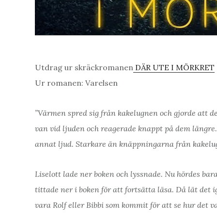
Utdrag ur skräckromanen
DÄR UTE I MÖRKRET
Ur romanen: Varelsen
”Värmen spred sig från kakelugnen och gjorde att d
van vid ljuden och reagerade knappt på dem längre. M
annat ljud. Starkare än knäppningarna från kakel
Liselott lade ner boken och lyssnade. Nu hördes b
tittade ner i boken för att fortsätta läsa. Då lät de
vara Rolf eller Bibbi som kommit för att se hur det