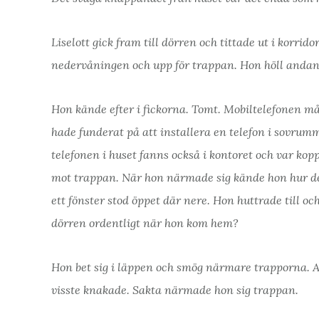
Liselott gick fram till dörren och tittade ut i korri
nedervåningen och upp för trappan. Hon höll andan,
Hon kände efter i fickorna. Tomt. Mobiltelefonen mås
hade funderat på att installera en telefon i sovrumm
telefonen i huset fanns också i kontoret och var kop
mot trappan. När hon närmade sig kände hon hur de
ett fönster stod öppet där nere. Hon huttrade till o
dörren ordentligt när hon kom hem?
Hon bet sig i läppen och smög närmare trapporna. An
visste knakade. Sakta närmade hon sig trappan.