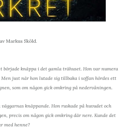
av Markus Sköld.
et började knäppa i det gamla trähuset. Hon var numera
en just när hon lutade sig tillbaka i soffan hördes ett
ugnen, som om någon gick omkring på nedervåningen.
ara väggarnas knäppande. Hon ruskade på huvudet och
t igen, precis om någon gick omkring där nere. Kunde det
 var med henne?