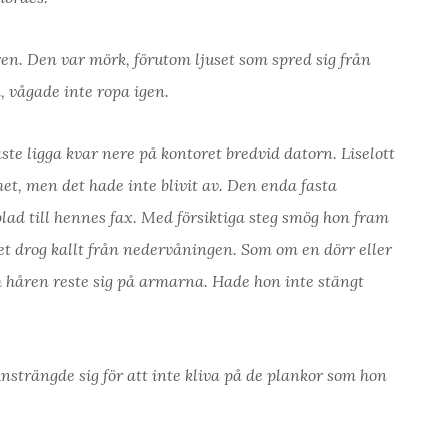
doren. Den var mörk, förutom ljuset som spred sig från
 vågade inte ropa igen.
te ligga kvar nere på kontoret bredvid datorn. Liselott
et, men det hade inte blivit av. Den enda fasta
plad till hennes fax. Med försiktiga steg smög hon fram
t drog kallt från nedervåningen. Som om en dörr eller
ch håren reste sig på armarna. Hade hon inte stängt
strängde sig för att inte kliva på de plankor som hon