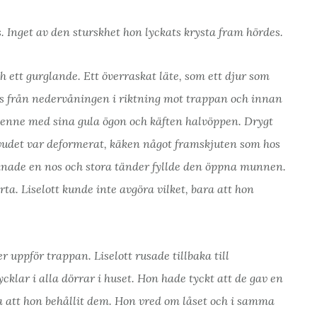
. Inget av den sturskhet hon lyckats krysta fram hördes.
 ett gurglande. Ett överraskat läte, som ett djur som
rdes från nedervåningen i riktning mot trappan och innan
 henne med sina gula ögon och käften halvöppen. Drygt
uvudet var deformerat, käken något framskjuten som hos
iknade en nos och stora tänder fyllde den öppna munnen.
ta. Liselott kunde inte avgöra vilket, bara att hon
 uppför trappan. Liselott rusade tillbaka till
klar i alla dörrar i huset. Hon hade tyckt att de gav en
a att hon behållit dem. Hon vred om låset och i samma