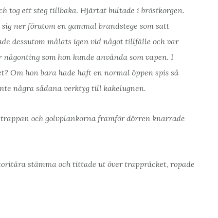
ch tog ett steg tillbaka. Hjärtat bultade i bröstkorgen.
a sig ner förutom en gammal brandstege som satt
de dessutom målats igen vid något tillfälle och var
ter någonting som hon kunde använda som vapen. I
t? Om hon bara hade haft en normal öppen spis så
 inte några sådana verktyg till kakelugnen.
t trappan och golvplankorna framför dörren knarrade
oritära stämma och tittade ut över trappräcket, ropade