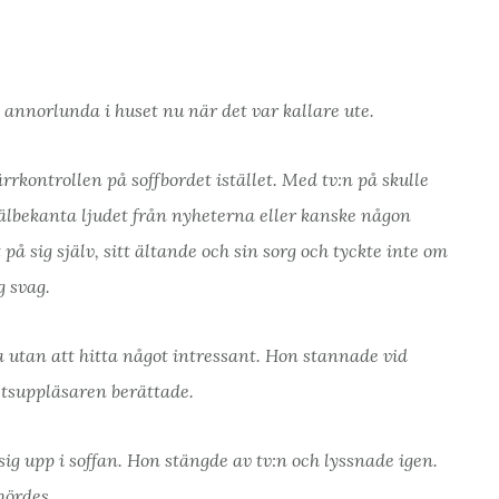
 annorlunda i huset nu när det var kallare ute.
järrkontrollen på soffbordet istället. Med tv:n på skulle
välbekanta ljudet från nyheterna eller kanske någon
 på sig själv, sitt ältande och sin sorg och tyckte inte om
g svag.
a utan att hitta något intressant. Hon stannade vid
etsuppläsaren berättade.
ig upp i soffan. Hon stängde av tv:n och lyssnade igen.
hördes.