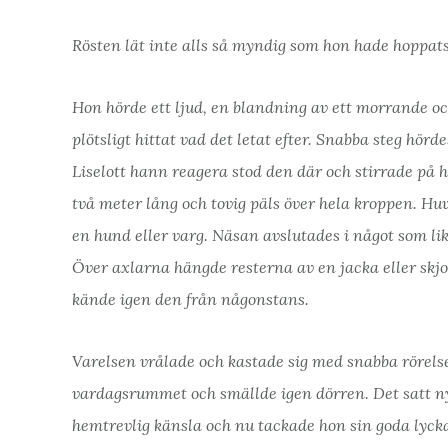
Rösten lät inte alls så myndig som hon hade hoppats
Hon hörde ett ljud, en blandning av ett morrande och
plötsligt hittat vad det letat efter. Snabba steg hö
Liselott hann reagera stod den där och stirrade på
två meter lång och tovig päls över hela kroppen. H
en hund eller varg. Näsan avslutades i något som l
Över axlarna hängde resterna av en jacka eller skjor
kände igen den från någonstans.
Varelsen vrålade och kastade sig med snabba rörelser
vardagsrummet och smällde igen dörren. Det satt nyc
hemtrevlig känsla och nu tackade hon sin goda lyck