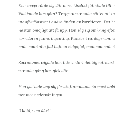
En skugga rörde sig där nere. Liselott flämtade till o
Vad kunde hon göra? Trappan var enda sättet att t
utanför fönstret i andra änden av korridoren. Det ha
nästan omöjligt att få upp. Hon såg sig omkring ef
korridoren fanns ingenting. Kanske i vardagsrumme
hade hon i alla fall haft en eldgaffel, men hon hade
Sovrummet vågade hon inte kolla i, det låg närmas
varenda gång hon gick där.
Hon gaskade upp sig för att frammana sin mest aukt
ner mot nedervåningen.
”Hallå, vem där?”