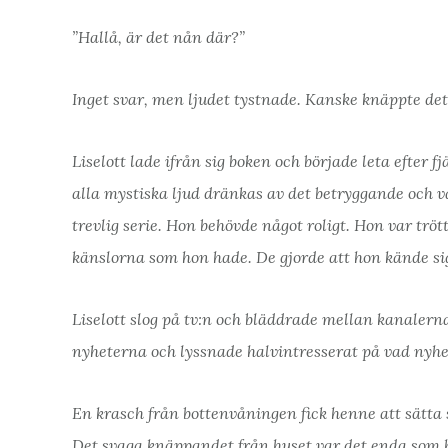
”Hallå, är det nån där?”
Inget svar, men ljudet tystnade. Kanske knäppte det
Liselott lade ifrån sig boken och började leta efter f
alla mystiska ljud dränkas av det betryggande och 
trevlig serie. Hon behövde något roligt. Hon var trött
känslorna som hon hade. De gjorde att hon kände si
Liselott slog på tv:n och bläddrade mellan kanalern
nyheterna och lyssnade halvintresserat på vad nyh
En krasch från bottenvåningen fick henne att sätta s
Det svaga knäppandet från huset var det enda som 