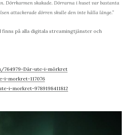
an. Dörrkarmen skakade. Dörrarna i huset var bastanta
lsen attackerade dörren skulle den inte hålla länge.”
finns på alla digitala streamingtjänster och
s/764979-Där-ute-i-mörkret
e-i-morkret-117076
ute-i-morkret-9789198411812