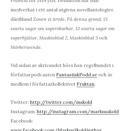
Framtid
för Storytel. Dessutom har han
medverkat i ett antal utgivna novellantologier,
däribland
Zonen vi ärvde, På denna grund, 13
svarta sagor om superskurkar, 13 svarta sagor om
superhjältar, Maskinblod 2, Maskinblod 3
och
Mörkerseende
.
Vid sidan av skrivandet hörs han regelbundet i
författarpodcasten
FantastiskPodd.se
och är
medlem i författarkollektivet
Fruktan
.
Twitter:
http://twitter.com/mskold
Instagram:
http://instagram.com/markusskold
Facebook:
www.facebook.com/MarkusSkoldAuthor