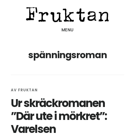
Hoppa
Hoppa
Hoppa
till
till
till
huvudinnehåll
det
sidfot
MENU
primära
sidofältet
spänningsroman
AV
FRUKTAN
Ur skräckromanen
”Där ute i mörkret”:
Varelsen