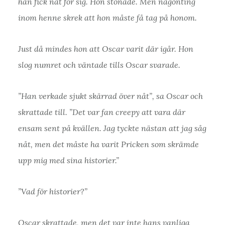
han fick nåt för sig. Hon stönade. Men någonting
inom henne skrek att hon måste få tag på honom.
Just då mindes hon att Oscar varit där igår. Hon
slog numret och väntade tills Oscar svarade.
”Han verkade sjukt skärrad över nåt”, sa Oscar och
skrattade till. ”Det var fan creepy att vara där
ensam sent på kvällen. Jag tyckte nästan att jag såg
nåt, men det måste ha varit Pricken som skrämde
upp mig med sina historier.”
”Vad för historier?”
Oscar skrattade, men det var inte hans vanliga