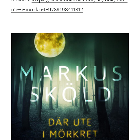
ute-i-morkret-9789198411812