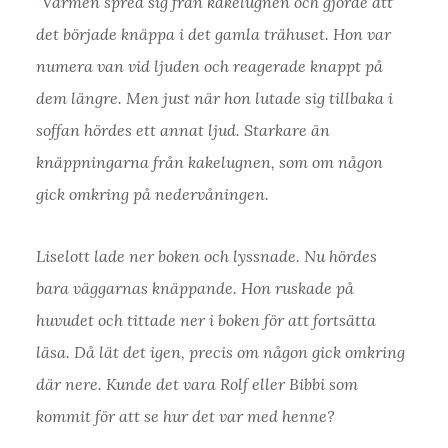
”Värmen spred sig från kakelugnen och gjorde att
det började knäppa i det gamla trähuset. Hon var
numera van vid ljuden och reagerade knappt på
dem längre. Men just när hon lutade sig tillbaka i
soffan hördes ett annat ljud. Starkare än
knäppningarna från kakelugnen, som om någon
gick omkring på nedervåningen.
Liselott lade ner boken och lyssnade. Nu hördes
bara väggarnas knäppande. Hon ruskade på
huvudet och tittade ner i boken för att fortsätta
läsa. Då lät det igen, precis om någon gick omkring
där nere. Kunde det vara Rolf eller Bibbi som
kommit för att se hur det var med henne?