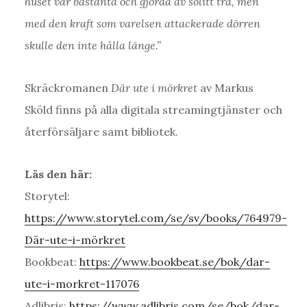
huset var bastanta och gjorda av solitt trä, men
med den kraft som varelsen attackerade dörren
skulle den inte hålla länge.”
Skräckromanen
Där ute i mörkret
av Markus
Sköld finns på alla digitala streamingtjänster och
återförsäljare samt bibliotek.
Läs den här:
Storytel:
https://www.storytel.com/se/sv/books/764979-
Där-ute-i-mörkret
Bookbeat:
https://www.bookbeat.se/bok/dar-
ute-i-morkret-117076
Adlibris:
https://www.adlibris.com/se/bok/dar-