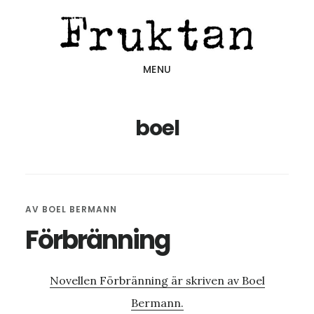
Hoppa
Hoppa
Hoppa
till
till
till
huvudinnehåll
det
sidfot
MENU
primära
sidofältet
boel
AV
BOEL BERMANN
Förbränning
Novellen Förbränning är skriven av Boel
Bermann.