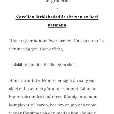
nergraderad
*
Novellen Strålskadad är skriven av Boel
Bermann
Hon stryker honom över armen. Han sitter stilla.
Ser in i väggen. Helt orörlig.
– Älskling, det är för din egen skull.
Han svarar inte. Hon reser sig från sängen,
släcker ljuset och går ut ur rummet. Lämnar
honom sittandes i mörkret. Rör sig ut genom
komplexet till baren, ber om en gin och tonic.
Sippar försiktigt på den medan hon rör sig till