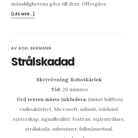
mänsklighetens gåva till dem. Offergåva.
OM
[LÄS MER…]
FÖRBRÄNNING
AV
BOEL BERMANN
Strålskadad
Skrivövning: Robotkärlek
Tid
: 20 minuter
Ord texten måste inkludera:
(minst hälften)
radioaktivitet, Microsoft, subnät, ödeland,
systerskap, signalkvalité, fostran, stjärntrålare,
strålskada, subrutiner, fullmånsritual,