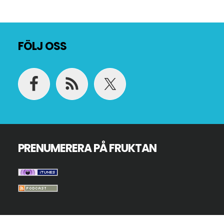
Footer
FÖLJ OSS
PRENUMERERA PÅ FRUKTAN