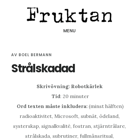
Hoppa
Hoppa
Hoppa
till
till
till
huvudinnehåll
det
sidfot
MENU
primära
sidofältet
AV
BOEL BERMANN
Strålskadad
Skrivövning: Robotkärlek
Tid
: 20 minuter
Ord texten måste inkludera:
(minst hälften)
radioaktivitet, Microsoft, subnät, ödeland,
systerskap, signalkvalité, fostran, stjärntrålare,
strålskada, subrutiner, fullmånsritual,