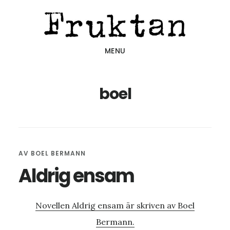
Hoppa
Hoppa
Hoppa
till
till
till
huvudinnehåll
det
sidfot
MENU
primära
sidofältet
boel
AV
BOEL BERMANN
Aldrig ensam
Novellen Aldrig ensam är skriven av Boel
Bermann.