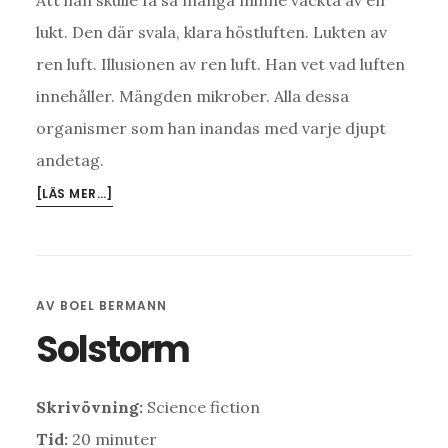
Att han skulle få så många minne väckta av en
lukt. Den där svala, klara höstluften. Lukten av
ren luft. Illusionen av ren luft. Han vet vad luften
innehåller. Mängden mikrober. Alla dessa
organismer som han inandas med varje djupt
andetag.
OM
[LÄS MER…]
HEMVÄNDAREN
AV
BOEL BERMANN
Solstorm
Skrivövning
:
Science fiction
Tid:
20 minuter