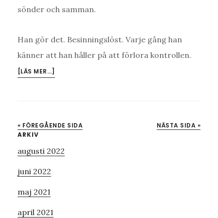
sönder och samman.
Han gör det. Besinningslöst. Varje gång han
känner att han håller på att förlora kontrollen.
OM
[LÄS MER…]
SOLSTORM
« FÖREGÅENDE SIDA
NÄSTA SIDA »
Primärt
ARKIV
augusti 2022
sidofält
juni 2022
maj 2021
april 2021