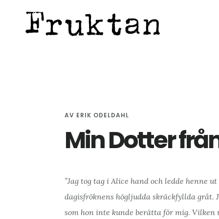
Hoppa
Hoppa
Hoppa
till
till
till
huvudinnehåll
det
sidfot
primära
sidofältet
AV
ERIK ODELDAHL
Min Dotter från
”Jag tog tag i Alice hand och ledde henne u
dagisfröknens högljudda skräckfyllda gråt. 
som hon inte kunde berätta för mig. Vilken 