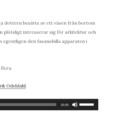
ga dottern besätts av ett väsen från bortom
plötsligt intresserar sig för arkitektur och
n egentligen den fasansfulla apparaten i
flera.
rik Odeldahl
.
Använd
00:00
upp/ner-
piltangenterna