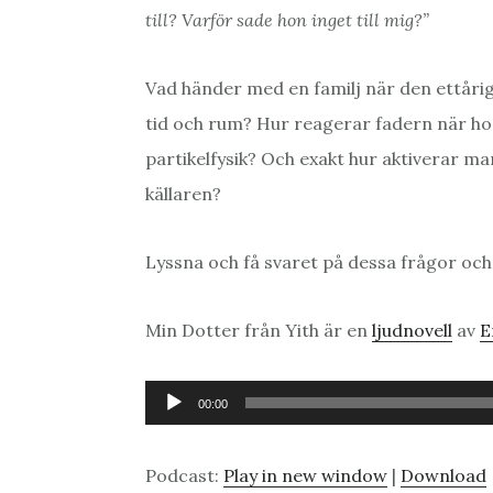
till? Varför sade hon inget till mig?”
Vad händer med en familj när den ettåri
tid och rum? Hur reagerar fadern när hon 
partikelfysik? Och exakt hur aktiverar ma
källaren?
Lyssna och få svaret på dessa frågor och 
Min Dotter från Yith är en
ljudnovell
av
E
Ljudspelare
00:00
Podcast:
Play in new window
|
Download