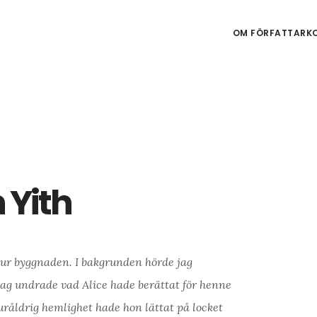
OM FÖRFATTARKO
 Yith
t ur byggnaden. I bakgrunden hörde jag
Jag undrade vad Alice hade berättat för henne
uråldrig hemlighet hade hon lättat på locket