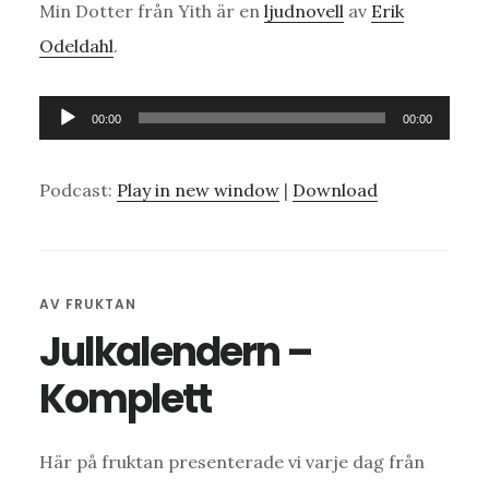
Min Dotter från Yith är en
ljudnovell
av
Erik
Odeldahl
.
Ljudspelare
00:00
00:00
Podcast:
Play in new window
|
Download
AV
FRUKTAN
Julkalendern –
Komplett
Här på fruktan presenterade vi varje dag från