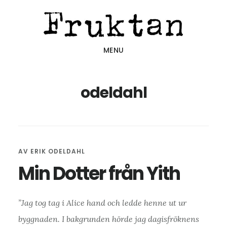
Hoppa
Hoppa
Hoppa
till
till
till
huvudinnehåll
det
sidfot
MENU
primära
sidofältet
odeldahl
AV
ERIK ODELDAHL
Min Dotter från Yith
”Jag tog tag i Alice hand och ledde henne ut ur
byggnaden. I bakgrunden hörde jag dagisfröknens