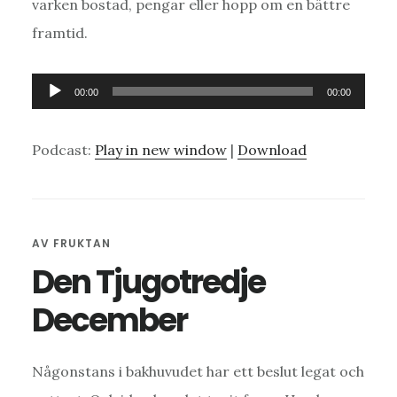
varken bostad, pengar eller hopp om en bättre
framtid.
Ljudspelare
00:00
00:00
Podcast:
Play in new window
|
Download
AV
FRUKTAN
Den Tjugotredje
December
Någonstans i bakhuvudet har ett beslut legat och