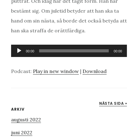
puttrat. Och idag har det tagit form. Han har
bestämt sig. Om juletid betyder att han ska ta
hand om sin nästa, så borde det också betyda att
han ska straffa de orättfärdiga.
Ljudspelare
00:00
00:00
Podcast:
Play in new window
|
Download
NÄSTA SIDA »
Primärt
ARKIV
augusti 2022
sidofält
juni 2022