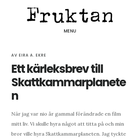
Hoppa
Hoppa
Hoppa
till
till
till
huvudinnehåll
det
sidfot
MENU
primära
sidofältet
AV
EIRA A. EKRE
Ett kärleksbrev till
Skattkammarplanete
n
När jag var nio år gammal förändrade en film
mitt liv. Vi skulle hyra något att titta på och min
bror ville hyra Skattkammarplaneten. Jag tyckte