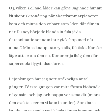
Oj, vilken skillnad ålder kan göra! Jag hade hunnit
bli skeptisk tonåring när Skattkammarplaneten
kom och minns den enbart som ”den där filmen
när Disney började blanda in fula jävla
dataanimationer som inte gick ihop med nåt
annat”. Minns knappt storyn alls, faktiskt. Kanske
läge att se om den nu. Kommer ju ihåg den där
supercoola flygvindsurfaren.
Lejonkungen har jag sett oräkneliga antal
gånger. Första gången var mitt första biobesök
någonsin, och jag och pappa var sena dit (minns
den exakta scenen vi kom in under). Som barn
kunde jag varenda replik hela filmen igenom och