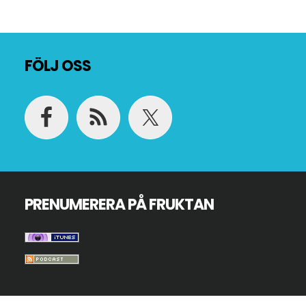
Footer
FÖLJ OSS
PRENUMERERA PÅ FRUKTAN