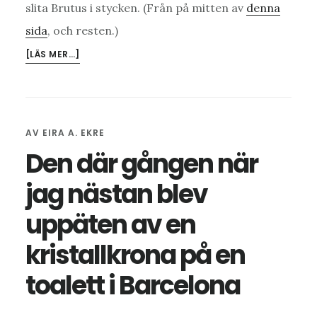
slita Brutus i stycken. (Från på mitten av
denna
sida
, och resten.)
OM
[LÄS MER…]
GRATE
EKSPEKTASHUNS
AV
EIRA A. EKRE
Den där gången när
jag nästan blev
uppäten av en
kristallkrona på en
toalett i Barcelona