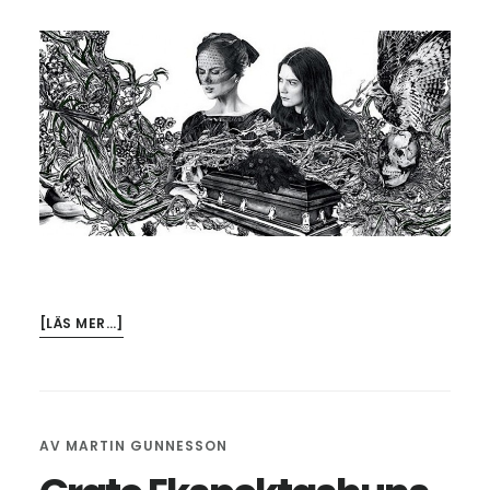
OM
[LÄS MER…]
KVINNOR
&
SKRÄCK
AV
MARTIN GUNNESSON