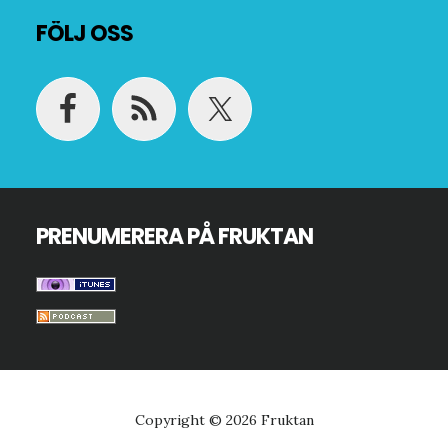
Footer
FÖLJ OSS
PRENUMERERA PÅ FRUKTAN
Copyright © 2026 Fruktan