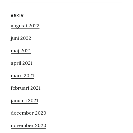
GÅNGEN
NÄR
Primärt
ARKIV
JAG
augusti 2022
sidofält
NÄSTAN
BLEV
juni 2022
UPPÄTEN
AV
maj 2021
EN
KRISTALLKRONA
april 2021
PÅ
mars 2021
EN
TOALETT
februari 2021
I
BARCELONA
januari 2021
december 2020
november 2020