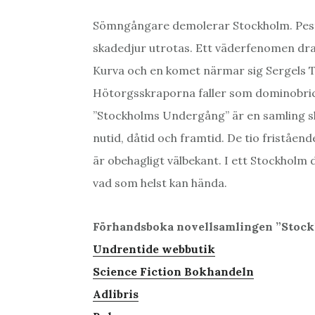
Sömngångare demolerar Stockholm. Peste
skadedjur utrotas. Ett väderfenomen dr
Kurva och en komet närmar sig Sergels T
Hötorgsskraporna faller som dominobric
”Stockholms Undergång” är en samling sk
nutid, dåtid och framtid. De tio friståen
är obehagligt välbekant. I ett Stockholm
vad som helst kan hända.
Förhandsboka novellsamlingen ”Stock
Undrentide webbutik
Science Fiction Bokhandeln
Adlibris