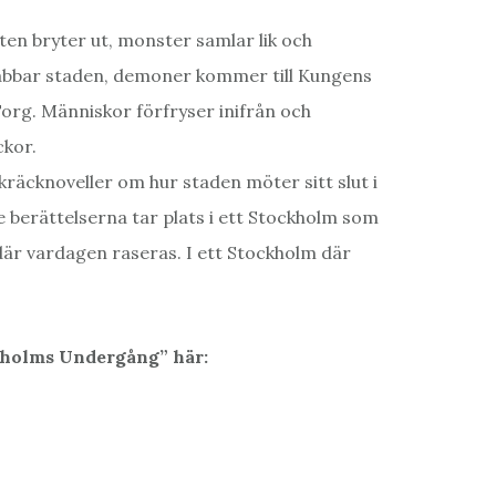
n bryter ut, monster samlar lik och
abbar staden, demoner kommer till Kungens
org. Människor förfryser inifrån och
kor.
räcknoveller om hur staden möter sitt slut i
de berättelserna tar plats i ett Stockholm som
 där vardagen raseras. I ett Stockholm där
holms Undergång” här: