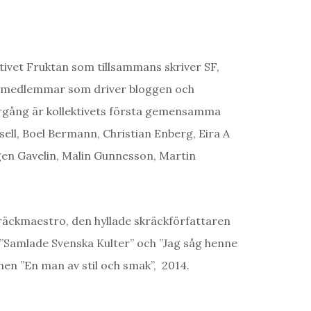
tivet Fruktan som tillsammans skriver SF,
io medlemmar som driver bloggen och
rgång är kollektivets första gemensamma
ll, Boel Bermann, Christian Enberg, Eira A
rgen Gavelin, Malin Gunnesson, Martin
räckmaestro, den hyllade skräckförfattaren
”Samlade Svenska Kulter” och ”Jag såg henne
nen ”En man av stil och smak”, 2014.