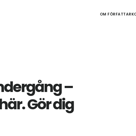
OM FÖRFATTARKO
ndergång –
 här. Gör dig