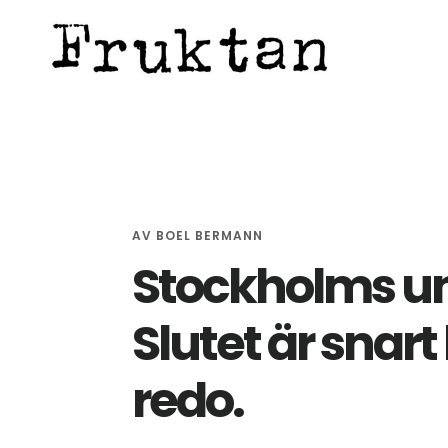
Hoppa
Hoppa
Hoppa
till
till
till
huvudinnehåll
det
sidfot
primära
sidofältet
AV
BOEL BERMANN
Stockholms u
Slutet är snart
redo.