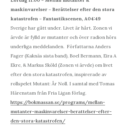
Lördag 11.00 – Mellan mutanter &
maskinvarelser – Berättelser efter den stora
katastrofen – Fantastikscenen, A04:49
Sverige har gått under. Livet är hårt. Zonen vi
ärvde är fylld av mutanter och över radion hörs
underliga meddelanden. Författarna Anders
Fager (Kaknäs sista band), Boel Bermann, Eira A
Ekre, & Markus Sköld (Zonen vi ärvde) om livet
efter den stora katastrofen, inspirerade av
rollspelet Mutant: År Noll. I samtal med Tomas
Härenstam från Fria Ligan förlag.
https://bokmassan.se/programs/mellan-
mutanter-maskinvarelser-berattelser-efter-
den-stora-katastrofen/