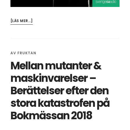
OM
[LÄS MER…]
CREEPYPODDEN
–
DE
VITA
AV
FRUKTAN
Mellan mutanter &
maskinvarelser –
Berättelser efter den
stora katastrofen på
Bokmässan 2018