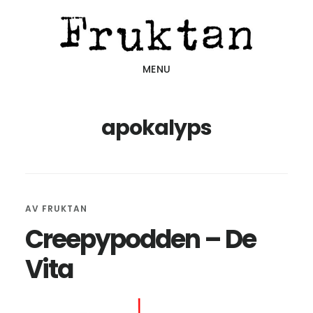
Hoppa
Hoppa
Hoppa
till
till
till
huvudinnehåll
det
sidfot
MENU
primära
sidofältet
apokalyps
AV
FRUKTAN
Creepypodden – De
Vita