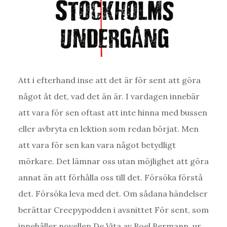
Att i efterhand inse att det är för sent att göra
något åt det, vad det än är. I vardagen innebär
att vara för sen oftast att inte hinna med bussen
eller avbryta en lektion som redan börjat. Men
att vara för sen kan vara något betydligt
mörkare. Det lämnar oss utan möjlighet att göra
annat än att förhålla oss till det. Försöka förstå
det. Försöka leva med det. Om sådana händelser
berättar Creepypodden i avsnittet För sent, som
innehåller novellen De Vita av Boel Bermann, ur