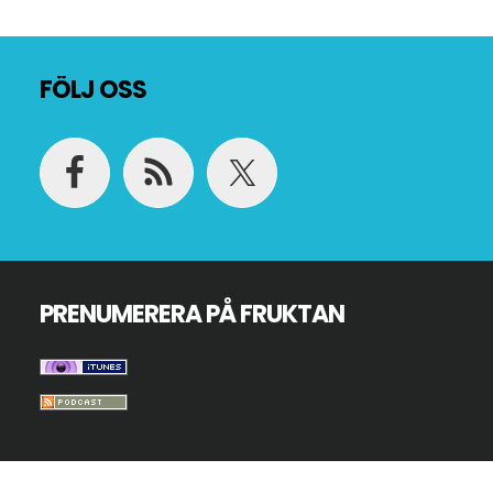
Footer
FÖLJ OSS
PRENUMERERA PÅ FRUKTAN