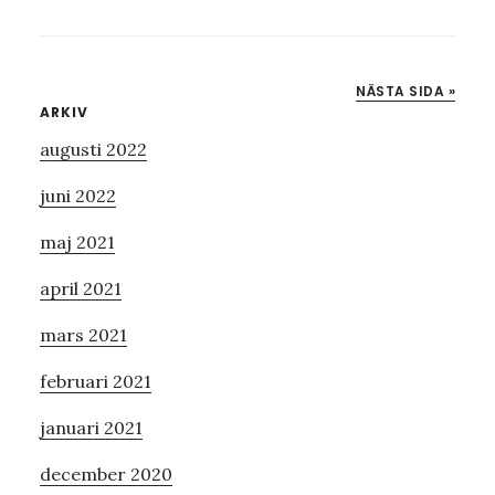
+
FRIA
LIGAN
NÄSTA SIDA »
+
Primärt
ARKIV
COMIC
augusti 2022
sidofält
CON
STOCKHOLM
juni 2022
=
maj 2021
april 2021
mars 2021
februari 2021
januari 2021
december 2020