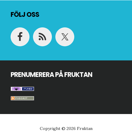
Footer
FÖLJ OSS
PRENUMERERA PÅ FRUKTAN
Copyright © 2026 Fruktan