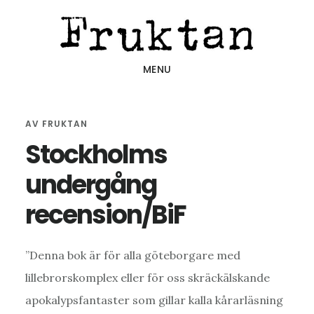
Hoppa
Hoppa
Hoppa
till
till
till
huvudinnehåll
det
sidfot
MENU
primära
sidofältet
AV
FRUKTAN
Stockholms
undergång
recension/BiF
”Denna bok är för alla göteborgare med
lillebrorskomplex eller för oss skräckälskande
apokalypsfantaster som gillar kalla kårarläsning