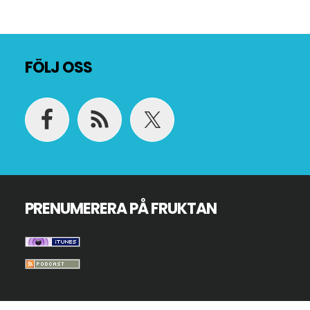
Footer
FÖLJ OSS
PRENUMERERA PÅ FRUKTAN