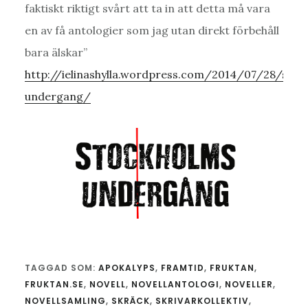
faktiskt riktigt svårt att ta in att detta må vara
en av få antologier som jag utan direkt förbehåll
bara älskar”
http://ielinashylla.wordpress.com/2014/07/28/stoc
undergang/
TAGGAD SOM:
APOKALYPS
,
FRAMTID
,
FRUKTAN
,
FRUKTAN.SE
,
NOVELL
,
NOVELLANTOLOGI
,
NOVELLER
,
NOVELLSAMLING
,
SKRÄCK
,
SKRIVARKOLLEKTIV
,