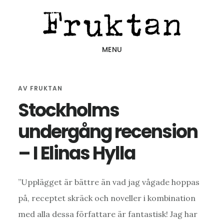
Hoppa
Hoppa
Hoppa
till
till
till
huvudinnehåll
det
sidfot
MENU
primära
sidofältet
AV
FRUKTAN
Stockholms
undergång recension
– I Elinas Hylla
”Upplägget är bättre än vad jag vågade hoppas
på, receptet skräck och noveller i kombination
med alla dessa författare är fantastisk! Jag har