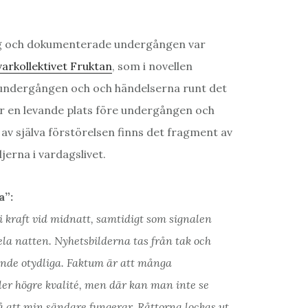
såg och dokumenterade undergången var
varkollektivet Fruktan
, som i novellen
undergången och och händelserna runt det
ar en levande plats före undergången och
 själva förstörelsen finns det fragment av
erna i vardagslivet.
a”:
 kraft vid midnatt, samtidigt som signalen
ela natten. Nyhetsbilderna tas från tak och
ande otydliga. Faktum är att många
er högre kvalité, men där kan man inte se
å att min sändare fungerar. Råttorna lockas ut