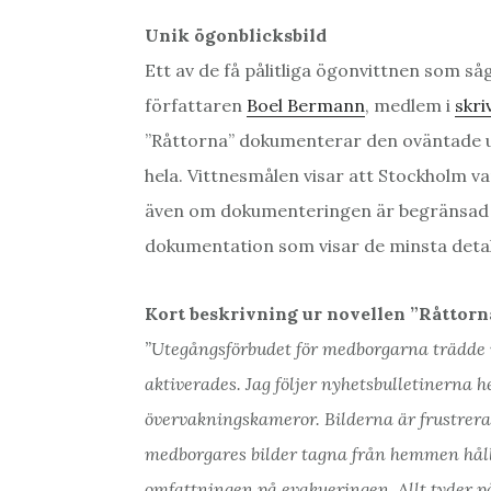
Unik ögonblicksbild
Ett av de få pålitliga ögonvittnen som 
författaren
Boel Bermann
, medlem i
skri
”Råttorna” dokumenterar den oväntade 
hela. Vittnesmålen visar att Stockholm v
även om dokumenteringen är begränsad av
dokumentation som visar de minsta detalj
Kort beskrivning ur novellen ”Råttorn
”Utegångsförbudet för medborgarna trädde i
aktiverades. Jag följer nyhetsbulletinerna h
övervakningskameror. Bilderna är frustrer
medborgares bilder tagna från hemmen håll
omfattningen på evakueringen. Allt tyder p