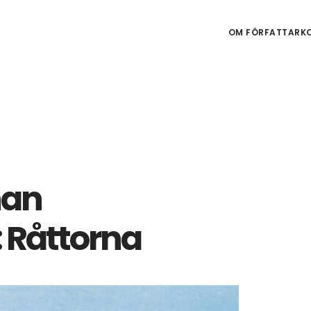
OM FÖRFATTARKO
nan
 Råttorna