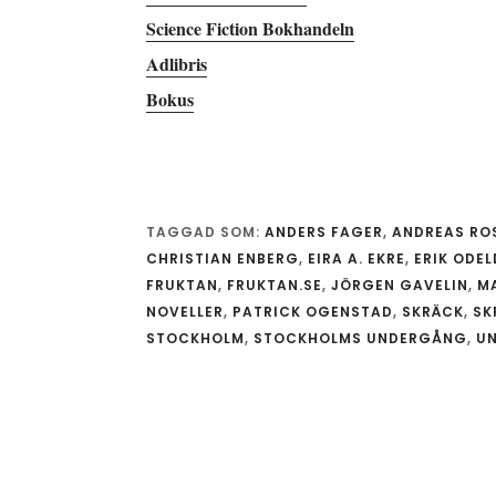
Science Fiction Bokhandeln
Adlibris
Bokus
TAGGAD SOM:
ANDERS FAGER
,
ANDREAS RO
CHRISTIAN ENBERG
,
EIRA A. EKRE
,
ERIK ODE
FRUKTAN
,
FRUKTAN.SE
,
JÖRGEN GAVELIN
,
M
NOVELLER
,
PATRICK OGENSTAD
,
SKRÄCK
,
SK
STOCKHOLM
,
STOCKHOLMS UNDERGÅNG
,
UN