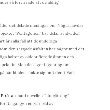
des så förvirrade att de aldrig
 råder det delade meningar om. Några hävdar
ojektet ”Pentagonen” bär delar av skulden,
t är i alla fall att de underliga
nom den sargade asfalten har något med det
höga halter av oidentifierade ämnen och
 spelat in. Men de säger ingenting om
 på när himlen sänkte sig mot dem? Vad
t
Fruktan
, har i novellen ”Lönelördag”
första gången en klar bild av