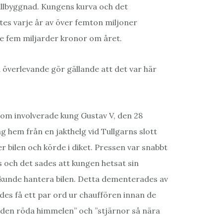
illbyggnad. Kungens kurva och det
es varje år av över femton miljoner
 fem miljarder kronor om året.
överlevande gör gällande att det var här
 som involverade kung Gustav V, den 28
 hem från en jakthelg vid Tullgarns slott
 bilen och körde i diket. Pressen var snabbt
s och det sades att kungen hetsat sin
e kunde hantera bilen. Detta dementerades av
des få ett par ord ur chauffören innan de
”den röda himmelen” och ”stjärnor så nära