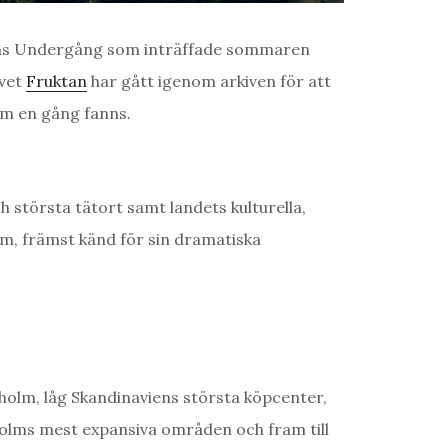
holms Undergång som inträffade sommaren
ivet
Fruktan
har gått igenom arkiven för att
om en gång fanns.
 största tätort samt landets kulturella,
um, främst känd för sin dramatiska
olm, låg Skandinaviens största köpcenter,
holms mest expansiva områden och fram till