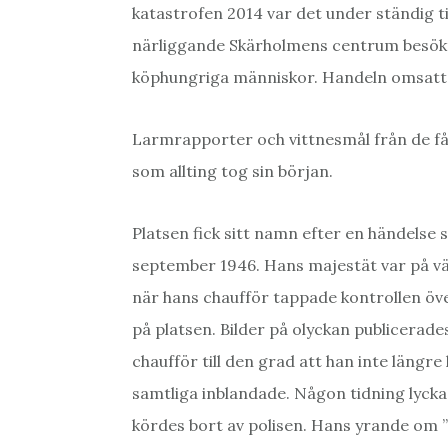
katastrofen 2014 var det under ständig t
närliggande Skärholmens centrum besökt
köphungriga människor. Handeln omsatte
Larmrapporter och vittnesmål från de få 
som allting tog sin början.
Platsen fick sitt namn efter en händelse
september 1946. Hans majestät var på väg
när hans chaufför tappade kontrollen över
på platsen. Bilder på olyckan publicerade
chaufför till den grad att han inte längr
samtliga inblandade. Någon tidning lycka
kördes bort av polisen. Hans yrande om 