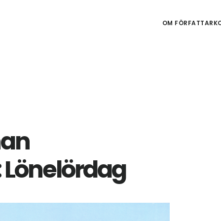
OM FÖRFATTARKO
nan
 Lönelördag