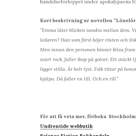
händelseförloppet under apokalypsens f
Kort beskrivning ur novellen ”Lönelör
”Emma låter blicken vandra mellan dem. 
ledaren? Han som först höjer rösten och ilsk
Men innan den personen hinner kliva fram 
svart rock, faller ihop på golvet. Ett otäckt
ligger stilla. Är helt tyst. Folk tittar på hon
hjälpa. Då faller en till. Och en till.”
För att få veta mer, förboka Stockhol
Undrentide webbutik
Science Fiction Bokhandeln