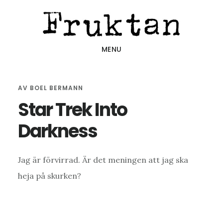
Hoppa
Hoppa
Hoppa
till
till
till
huvudinnehåll
det
sidfot
MENU
primära
sidofältet
AV
BOEL BERMANN
Star Trek Into
Darkness
Jag är förvirrad. Är det meningen att jag ska
heja på skurken?