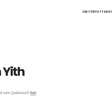
OM FÖRFATTARKO
 Yith
ad som ljudnovell
här
.