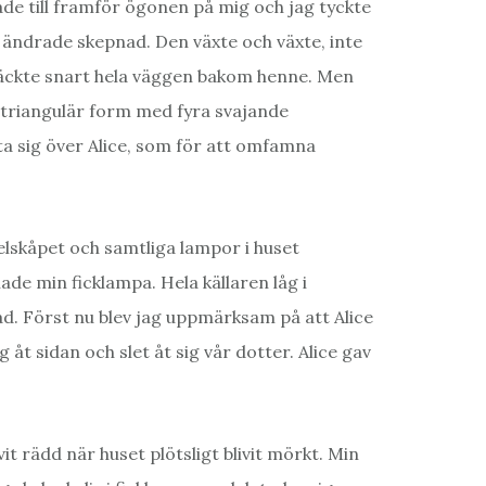
ade till framför ögonen på mig och jag tyckte
 ändrade skepnad. Den växte och växte, inte
h täckte snart hela väggen bakom henne. Men
n triangulär form med fyra svajande
ta sig över Alice, som för att omfamna
elskåpet och samtliga lampor i huset
ade min ficklampa. Hela källaren låg i
ad. Först nu blev jag uppmärksam på att Alice
 åt sidan och slet åt sig vår dotter. Alice gav
 rädd när huset plötsligt blivit mörkt. Min