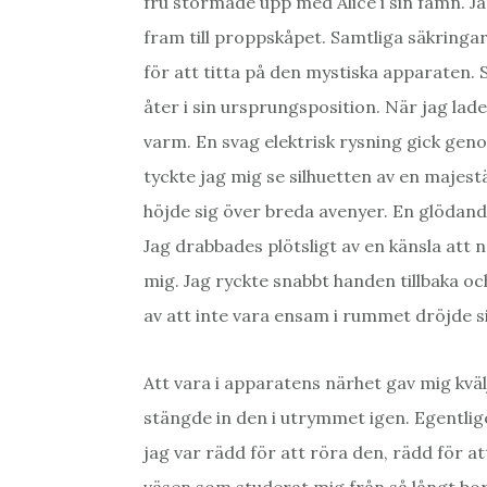
fru stormade upp med Alice i sin famn. Ja
fram till proppskåpet. Samtliga säkringar
för att titta på den mystiska apparaten. 
åter i sin ursprungsposition. När jag la
varm. En svag elektrisk rysning gick ge
tyckte jag mig se silhuetten av en majestä
höjde sig över breda avenyer. En glödand
Jag drabbades plötsligt av en känsla att
mig. Jag ryckte snabbt handen tillbaka o
av att inte vara ensam i rummet dröjde si
Att vara i apparatens närhet gav mig kväl
stängde in den i utrymmet igen. Egentlige
jag var rädd för att röra den, rädd för a