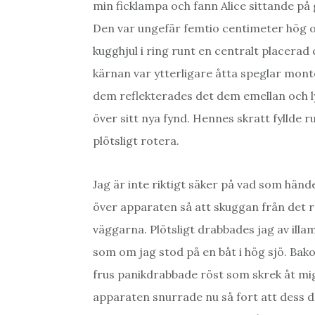
min ficklampa och fann Alice sittande på
Den var ungefär femtio centimeter hög o
kugghjul i ring runt en centralt placerad
kärnan var ytterligare åtta speglar mont
dem reflekterades det dem emellan och ly
över sitt nya fynd. Hennes skratt fyllde
plötsligt rotera.
Jag är inte riktigt säker på vad som händ
över apparaten så att skuggan från det r
väggarna. Plötsligt drabbades jag av il
som om jag stod på en båt i hög sjö. Bak
frus panikdrabbade röst som skrek åt mig 
apparaten snurrade nu så fort att dess deta