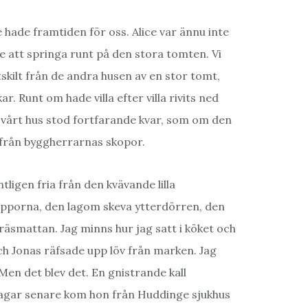
e hade framtiden för oss. Alice var ännu inte
e att springa runt på den stora tomten. Vi
åtskilt från de andra husen av en stor tomt,
r. Runt om hade villa efter villa rivits ned
 vårt hus stod fortfarande kvar, som om den
 från byggherrarnas skopor.
ntligen fria från den kvävande lilla
apporna, den lagom skeva ytterdörren, den
äsmattan. Jag minns hur jag satt i köket och
ch Jonas räfsade upp löv från marken. Jag
 Men det blev det. En gnistrande kall
 dagar senare kom hon från Huddinge sjukhus