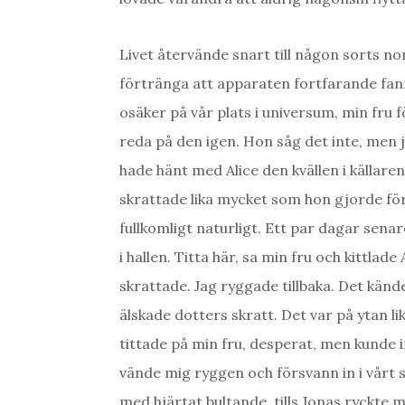
Livet återvände snart till någon sorts nor
förtränga att apparaten fortfarande fann
osäker på vår plats i universum, min fru f
reda på den igen. Hon såg det inte, men ja
hade hänt med Alice den kvällen i källaren
skrattade lika mycket som hon gjorde för
fullkomligt naturligt. Ett par dagar sen
i hallen. Titta här, sa min fru och kittlad
skrattade. Jag ryggade tillbaka. Det kän
älskade dotters skratt. Det var på ytan
tittade på min fru, desperat, men kunde i
vände mig ryggen och försvann in i vårt s
med hjärtat bultande, tills Jonas ryckte m