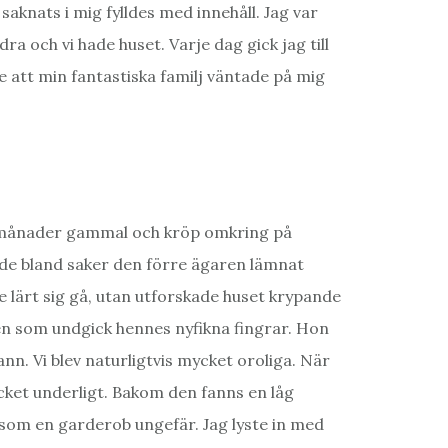
d saknats i mig fylldes med innehåll. Jag var
ra och vi hade huset. Varje dag gick jag till
de att min fantastiska familj väntade på mig
io månader gammal och kröp omkring på
ade bland saker den förre ägaren lämnat
te lärt sig gå, utan utforskade huset krypande
len som undgick hennes nyfikna fingrar. Hon
n. Vi blev naturligtvis mycket oroliga. När
cket underligt. Bakom den fanns en låg
t som en garderob ungefär. Jag lyste in med