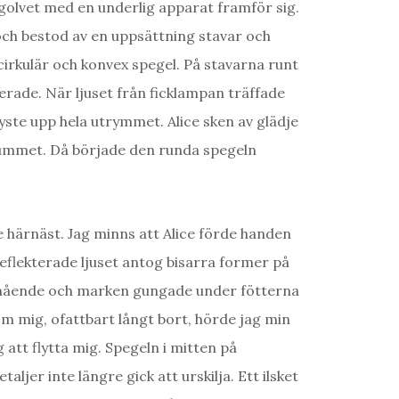
 golvet med en underlig apparat framför sig.
ch bestod av en uppsättning stavar och
 cirkulär och konvex spegel. På stavarna runt
erade. När ljuset från ficklampan träffade
ste upp hela utrymmet. Alice sken av glädje
 rummet. Då började den runda spegeln
e härnäst. Jag minns att Alice förde handen
eflekterade ljuset antog bisarra former på
lamående och marken gungade under fötterna
om mig, ofattbart långt bort, hörde jag min
att flytta mig. Spegeln i mitten på
ljer inte längre gick att urskilja. Ett ilsket