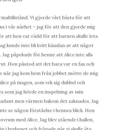
maltillstånd. Vi gjorde vårt bästa för att
s i vår närhet – jag för att den gjorde mig
ör att hon var rädd för att barnen skulle leta
g kunde inte bli kvitt känslan av att något
. Jag påpekade för henne att Alice inte alls
ut. Hon påstod att det bara var en fas och
are när jag kom hem från jobbet mötte de mig
e Alice på magen, som vek sig dubbel och
des som jag hörde en inspelning av min
 likadant men värmen bakom det saknades. Jag
nte se någon förståelse i hennes blick. Hon
ovrum med Alice. Jag blev stående i hallen,
ig i byxbenet och frågade när vi skulle äta