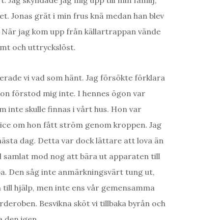
. Jag skyndade jag mig upp till min familj,
et. Jonas grät i min frus knä medan han blev
d. När jag kom upp från källartrappan vände
mt och uttryckslöst.
terade vi vad som hänt. Jag försökte förklara
hon förstod mig inte. I hennes ögon var
 inte skulle finnas i vårt hus. Hon var
lice om hon fått ström genom kroppen. Jag
nästa dag. Detta var dock lättare att lova än
 samlat mod nog att bära ut apparaten till
bba. Den såg inte anmärkningsvärt tung ut,
m till hjälp, men inte ens vår gemensamma
rderoben. Besvikna sköt vi tillbaka byrån och
a den igen.