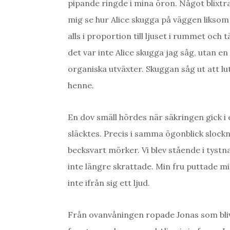
pipande ringde i mina öron. Något blixtr
mig se hur Alice skugga på väggen liksom
alls i proportion till ljuset i rummet oc
det var inte Alice skugga jag såg, utan e
organiska utväxter. Skuggan såg ut att lu
henne.
En dov smäll hördes när säkringen gick i 
släcktes. Precis i samma ögonblick slockn
becksvart mörker. Vi blev stående i tystn
inte längre skrattade. Min fru puttade mig
inte ifrån sig ett ljud.
Från ovanvåningen ropade Jonas som blivit