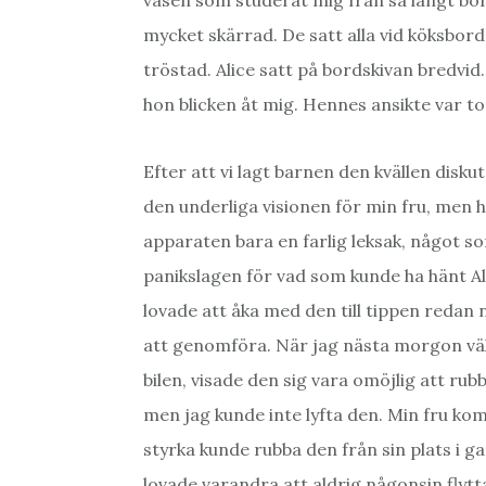
väsen som studerat mig från så långt bort
mycket skärrad. De satt alla vid köksbord
tröstad. Alice satt på bordskivan bredvi
hon blicken åt mig. Hennes ansikte var to
Efter att vi lagt barnen den kvällen disku
den underliga visionen för min fru, men 
apparaten bara en farlig leksak, något som
panikslagen för vad som kunde ha hänt A
lovade att åka med den till tippen redan 
att genomföra. När jag nästa morgon väl
bilen, visade den sig vara omöjlig att ru
men jag kunde inte lyfta den. Min fru ko
styrka kunde rubba den från sin plats i ga
lovade varandra att aldrig någonsin flytt