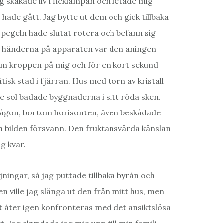
g skakade liv i ficklampan och letade mig
 hade gått. Jag bytte ut dem och gick tillbaka
Spegeln hade slutat rotera och befann sig
de händerna på apparaten var den aningen
nom kroppen på mig och för en kort sekund
tisk stad i fjärran. Hus med torn av kristall
e sol badade byggnaderna i sitt röda sken.
 någon, bortom horisonten, även beskådade
ch bilden försvann. Den fruktansvärda känslan
g kvar.
jningar, så jag puttade tillbaka byrån och
n ville jag slänga ut den från mitt hus, men
tt åter igen konfronteras med det ansiktslösa