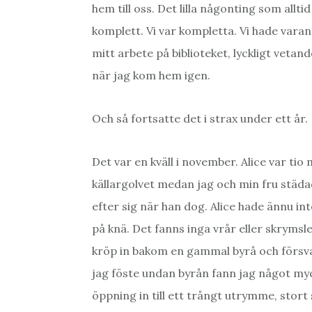
hem till oss. Det lilla någonting som allti
komplett. Vi var kompletta. Vi hade varand
mitt arbete på biblioteket, lyckligt vetan
när jag kom hem igen.
Och så fortsatte det i strax under ett år.
Det var en kväll i november. Alice var t
källargolvet medan jag och min fru städ
efter sig när han dog. Alice hade ännu in
på knä. Det fanns inga vrår eller skryms
kröp in bakom en gammal byrå och försvan
jag föste undan byrån fann jag något my
öppning in till ett trångt utrymme, stor