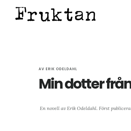
Hoppa
Hoppa
Hoppa
till
till
till
huvudinnehåll
det
sidfot
primära
sidofältet
AV
ERIK ODELDAHL
Min dotter från
En novell av Erik Odeldahl. Först publicer