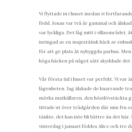
Vi flyttade in i huset medan vi fortfarand
född. Jonas var två år gammal och älskad
var lyckliga. Det låg mitt i villaområdet, 
inringad av en majestätisk häck av enbuska
för att ge plats åt nybyggda parhus. Men
höga häcken på något sätt skyddade det
Vår första tid i huset var perfekt. Vi var ä
lägenheten. Jag älskade de knarrande tr
mörka matkällaren, den höstlövstäckta gr
tittade ut över trädgården där min fru o
tänkte, det kan inte bli bättre än det här.
vinterdag i januari föddes Alice och tre