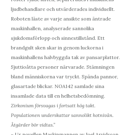
ljudbehandlare och utvärderades individuellt.
Roboten läste av varje ansikte som äntrade
maskinhallen, analyserade sannolika
sjukdomsförlopp och sinnestillstånd. Ett
brandgult sken skar in genom luckorna i
maskinhallens halvbyggda tak av pansarplattor.
Sjuttioåtta personer närvarade. Stämningen
bland människorna var tryckt. Spända pannor,
glasartade blickar. NOA142 samlade sina
insamlade data till en helhetsbedömning.
Zirkonium försvagas i fortsatt hög takt.
Populationen underskattar sannolikt hotnivån.
Åtgärder bör vidtas.”
~ Ur novellen Maskinmannen av Joel Arvidsson