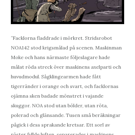
”Facklorna fladdrade i mörkret. Stridsrobot
NOA142 stod krigsmålad på scenen. Maskinman
Moke och hans närmaste följeslagare hade
målat röda streck över maskinens axelparti och
huvudmodul. Sågklingearmen hade fått
tigerränder i orange och svart, och facklornas
ojämna sken badade mönstret i vajande
skuggor. NOA stod utan bölder, utan röta,
polerad och glänsande. Tusen små beräkningar
pågick i dess sprakande kretsar. Ett sorl av
röster fyllde luften, separerades i maskinens