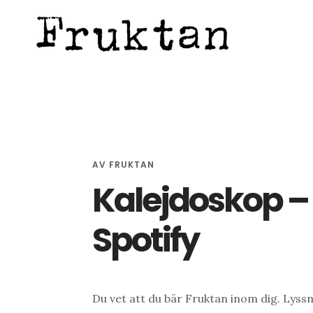
Hoppa
Hoppa
Hoppa
till
till
till
huvudinnehåll
det
sidfot
primära
sidofältet
AV
FRUKTAN
Kalejdoskop –
Spotify
Du vet att du bär Fruktan inom dig. Lyss