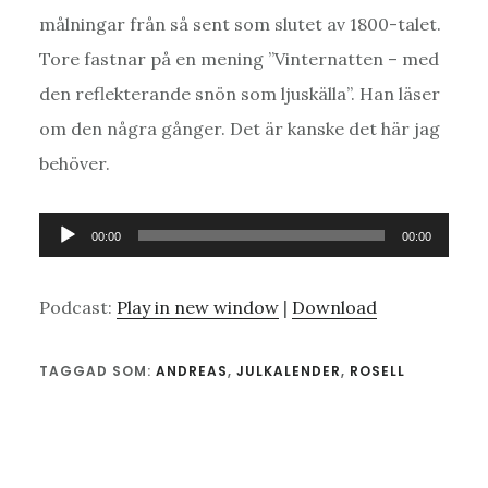
målningar från så sent som slutet av 1800-talet.
Tore fastnar på en mening ”Vinternatten – med
den reflekterande snön som ljuskälla”. Han läser
om den några gånger. Det är kanske det här jag
behöver.
Ljudspelare
00:00
00:00
Podcast:
Play in new window
|
Download
TAGGAD SOM:
ANDREAS
,
JULKALENDER
,
ROSELL
Läsarkommentarer