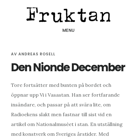
Hoppa
Hoppa
Hoppa
till
till
till
huvudinnehåll
det
sidfot
MENU
primära
sidofältet
AV
ANDREAS ROSELL
Den Nionde December
Tore fortsätter med bunten på bordet och
öppnar upp Vi i Vasastan. Han ser fortfarande
insändare, och passar på att svära lite, om
Radioekens slakt men fastnar till sist vid en
artikel om Nationalmuséet i stan. En utställning
med konstverk om Sveriges årstider. Med