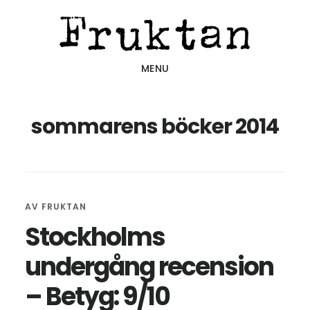
Hoppa
Hoppa
Hoppa
till
till
till
huvudinnehåll
det
sidfot
MENU
primära
sidofältet
sommarens böcker 2014
AV
FRUKTAN
Stockholms
undergång recension
– Betyg: 9/10