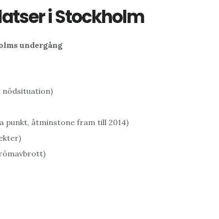
platser i Stockholm
kholms undergång
 nödsituation)
 punkt, åtminstone fram till 2014)
ekter)
trömavbrott)