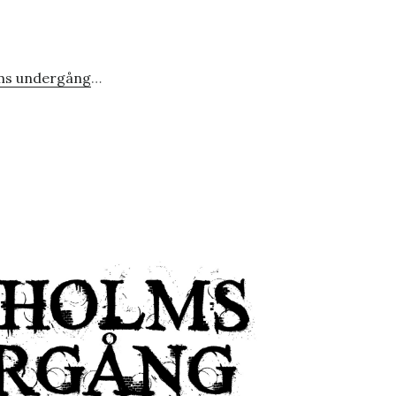
ms undergång
…