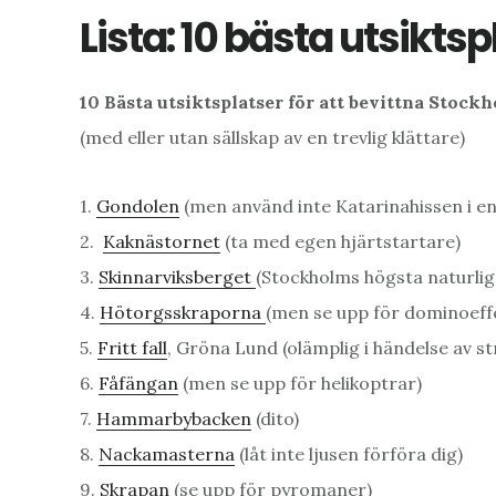
Lista: 10 bästa utsikts
10 Bästa utsiktsplatser för att bevittna Stoc
(med eller utan sällskap av en trevlig klättare)
1.
Gondolen
(men använd inte Katarinahissen i en
2.
Kaknästornet
(ta med egen hjärtstartare)
3.
Skinnarviksberget
(Stockholms högsta naturliga
4.
Hötorgsskraporna
(men se upp för dominoeff
5.
Fritt fall
, Gröna Lund (olämplig i händelse av s
6.
Fåfängan
(men se upp för helikoptrar)
7.
Hammarbybacken
(dito)
8.
Nackamasterna
(låt inte ljusen förföra dig)
9.
Skrapan
(se upp för pyromaner)