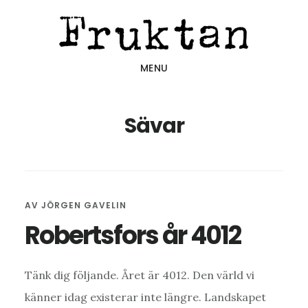
Hoppa
Hoppa
Hoppa
till
till
till
huvudinnehåll
det
sidfot
MENU
primära
sidofältet
Sävar
AV
JÖRGEN GAVELIN
Robertsfors år 4012
Tänk dig följande. Året är 4012. Den värld vi
känner idag existerar inte längre. Landskapet