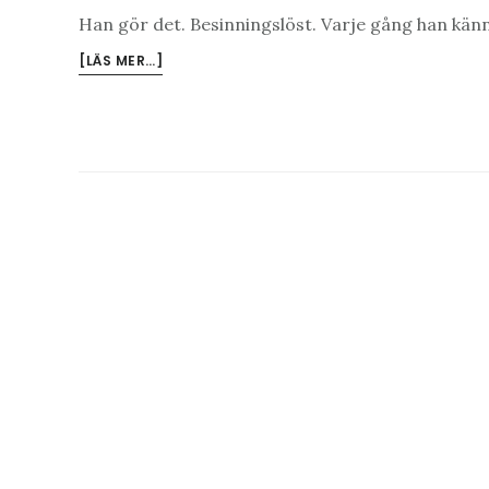
Han gör det. Besinningslöst. Varje gång han känne
OM
[LÄS MER…]
SOLSTORM