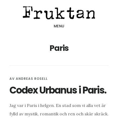
Hoppa
Hoppa
Hoppa
till
till
till
huvudinnehåll
det
sidfot
MENU
primära
sidofältet
Paris
AV
ANDREAS ROSELL
Codex Urbanus i Paris.
Jag var i Paris i helgen. En stad som vi alla vet är
fylld av mystik, romantik och ren och skär skräck.