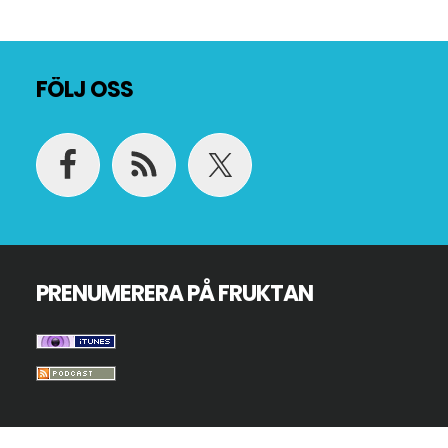
Footer
FÖLJ OSS
PRENUMERERA PÅ FRUKTAN