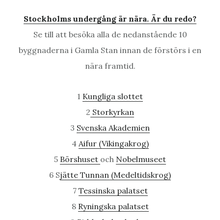
Stockholms undergång är nära. Är du redo?
Se till att besöka alla de nedanstående 10
byggnaderna i Gamla Stan innan de förstörs i en
nära framtid.
1
Kungliga slottet
2
Storkyrkan
3
Svenska Akademien
4
Aifur (Vikingakrog)
5
Börshuset
och
Nobelmuseet
6 S
jätte Tunnan (Medeltidskrog)
7
Tessinska palatset
8
Ryningska palatset