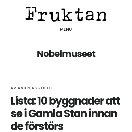
Hoppa
Hoppa
Hoppa
till
till
till
huvudinnehåll
det
sidfot
MENU
primära
sidofältet
Nobelmuseet
AV
ANDREAS ROSELL
Lista: 10 byggnader att
se i Gamla Stan innan
de förstörs