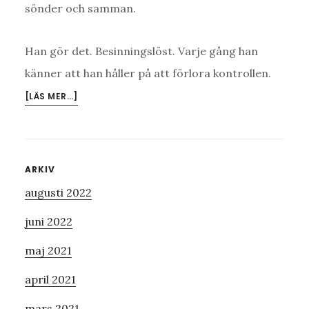
sönder och samman.
Han gör det. Besinningslöst. Varje gång han
känner att han håller på att förlora kontrollen.
OM
[LÄS MER…]
SOLSTORM
Primärt
ARKIV
augusti 2022
sidofält
juni 2022
maj 2021
april 2021
mars 2021