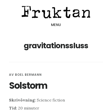
Hoppa
Hoppa
Hoppa
till
till
till
huvudinnehåll
det
sidfot
MENU
primära
sidofältet
gravitationssluss
AV
BOEL BERMANN
Solstorm
Skrivövning
:
Science fiction
Tid:
20 minuter