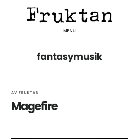
Hoppa
Hoppa
Hoppa
till
till
till
huvudinnehåll
det
sidfot
MENU
primära
sidofältet
fantasymusik
AV
FRUKTAN
Magefire