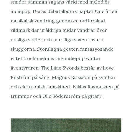
smider samman sagans värld med melodiös
indiepop. Deras debutalbum Chapter One är en
musikalisk vandring genom en outforskad
vildmark där uråldriga gudar vandrar över
ödsliga vidder och märkliga väsen ruvar i
skuggorna. Storslagna gester, fantasyosande
estetik och melodistark indiepop väntar
äventyraren. The Lilac Swords består av Love
Enström på sång, Magnus Eriksson på synthar
och elektroniskt maskineri, Niklas Rasmussen på
trummor och Olle Söderström på gitarr.