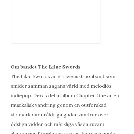
Om bandet The Lilac Swords
The Lilac Swords är ett svenskt popband som
smider samman sagans värld med melodiös
indiepop. Deras debutalbum Chapter One är en
musikalisk vandring genom en outforskad
vildmark där uråldriga gudar vandrar över
ödsliga vidder och märkliga väsen ruvar i
skuggorna. Storslagna gester, fantasyosande