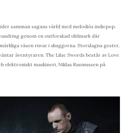
mider samman sagans värld med melodiös indiepop.
 vandring genom en outforskad vildmark där
märkliga väsen ruvar i skuggorna. Storslagna gester,
väntar äventyraren. The Lilac Swords består av Love
h elektroniskt maskineri, Niklas Rasmussen på