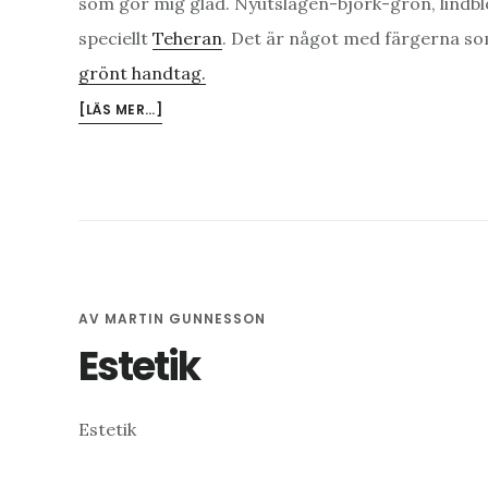
som gör mig glad. Nyutslagen-björk-grön, lindbl
speciellt
Teheran
. Det är något med färgerna s
grönt handtag.
OM
[LÄS MER…]
ESTETIK
–
VIDARE
FUNDERINGAR
AV
MARTIN GUNNESSON
Estetik
Estetik