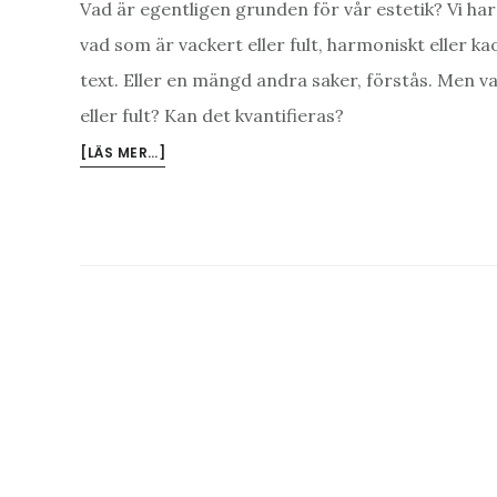
Vad är egentligen grunden för vår estetik? Vi har
vad som är vackert eller fult, harmoniskt eller kao
text. Eller en mängd andra saker, förstås. Men v
eller fult? Kan det kvantifieras?
OM
[LÄS MER…]
ESTETIK