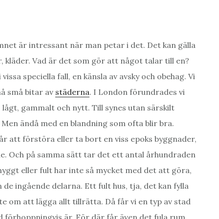
 Ämnet är intressant när man petar i det. Det kan gälla
, kläder. Vad är det som gör att något talar till en?
vissa speciella fall, en känsla av avsky och obehag. Vi
må små bitar av
städerna
. I London förundrades vi
lågt, gammalt och nytt. Till synes utan särskilt
 Men ändå med en blandning som ofta blir bra.
år att förstöra eller ta bort en viss epoks byggnader,
nde. Och på samma sätt tar det ett antal århundraden
Snyggt eller fult har inte så mycket med det att göra,
e ingående delarna. Ett fult hus, tja, det kan fylla
 om att lägga allt tillrätta. Då får vi en typ av stad
förhoppningvis är. För där får även det fula rum.