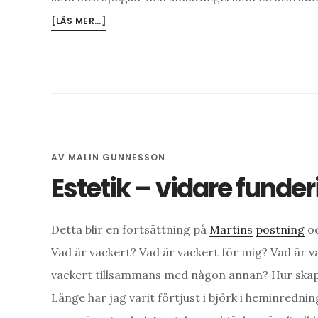
OM
[LÄS MER…]
STÄDER
/
ESTETIK
DEL
LLL
AV
MALIN GUNNESSON
Estetik – vidare funde
Detta blir en fortsättning på
Martins
postning
oc
Vad är vackert? Vad är vackert för mig? Vad är v
vackert tillsammans med någon annan? Hur skapa
Länge har jag varit förtjust i björk i heminrednin