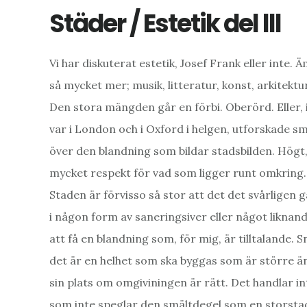
Städer / Estetik del lll
Vi har diskuterat estetik, Josef Frank eller inte.
så mycket mer; musik, litteratur, konst, arkitektur
Den stora mängden går en förbi. Oberörd. Eller, i 
var i London och i Oxford i helgen, utforskade s
över den blandning som bildar stadsbilden. Högt, 
mycket respekt för vad som ligger runt omkring.
Staden är förvisso så stor att det det svårligen g
i någon form av saneringsiver eller något likna
att få en blandning som, för mig, är tilltalande. 
det är en helhet som ska byggas som är större än d
sin plats om omgiviningen är rätt. Det handlar inte
som inte speglar den smältdegel som en storstad 