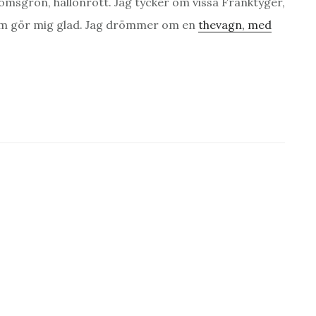
omsgrön, hallonrött. Jag tycker om vissa Franktyger,
om gör mig glad. Jag drömmer om en
thevagn, med