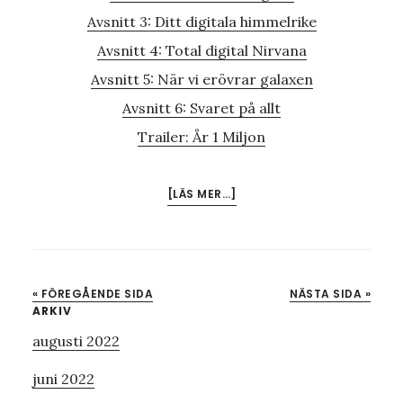
Avsnitt 3: Ditt digitala himmelrike
Avsnitt 4: Total digital Nirvana
Avsnitt 5: När vi erövrar galaxen
Avsnitt 6: Svaret på allt
Trailer: År 1 Miljon
OM
[LÄS MER…]
ÄLSKA
ARTIFICIELL
INTELLIGENS
« FÖREGÅENDE SIDA
NÄSTA SIDA »
Primärt
ARKIV
augusti 2022
sidofält
juni 2022