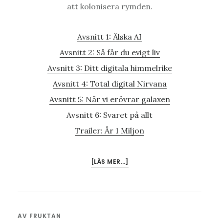
att kolonisera rymden.
Avsnitt 1: Älska AI
Avsnitt 2: Så får du evigt liv
Avsnitt 3: Ditt digitala himmelrike
Avsnitt 4: Total digital Nirvana
Avsnitt 5: När vi erövrar galaxen
Avsnitt 6: Svaret på allt
Trailer: År 1 Miljon
OM
[LÄS MER…]
SÅ
FÅR
DU
EVIGT
AV
FRUKTAN