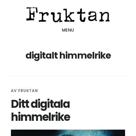
Hoppa
Hoppa
Hoppa
till
till
till
huvudinnehåll
det
sidfot
MENU
primära
sidofältet
digitalt himmelrike
AV
FRUKTAN
Ditt digitala
himmelrike