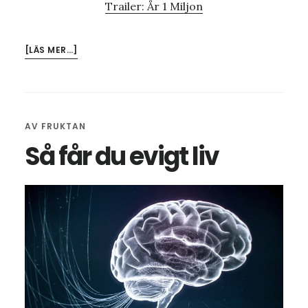
Trailer: År 1 Miljon
OM
[LÄS MER…]
DITT
DIGITALA
HIMMELRIKE
AV
FRUKTAN
Så får du evigt liv