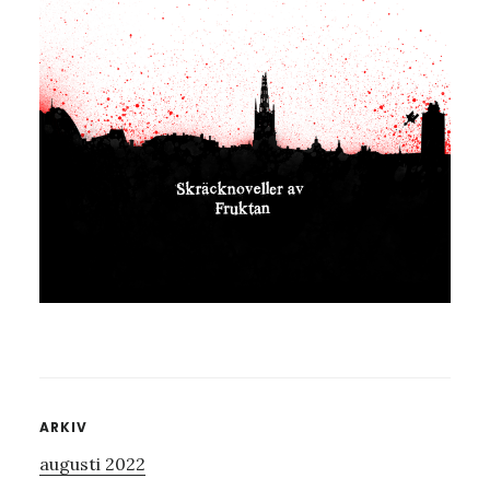
Primärt
ARKIV
augusti 2022
sidofält