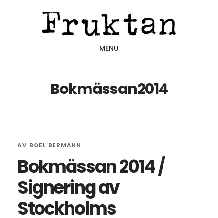
Hoppa
Hoppa
Hoppa
till
till
till
huvudinnehåll
det
sidfot
MENU
primära
sidofältet
Bokmässan2014
AV
BOEL BERMANN
Bokmässan 2014 /
Signering av
Stockholms