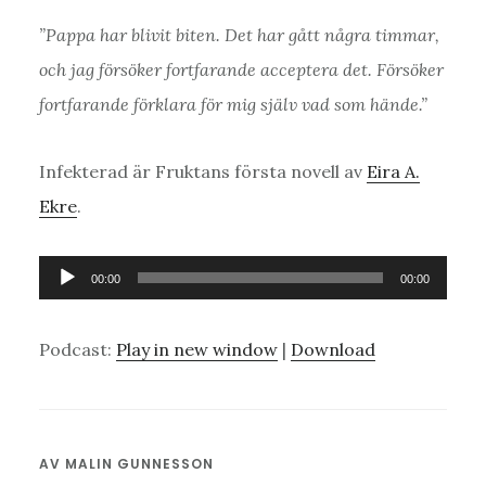
”Pappa har blivit biten. Det har gått några timmar,
och jag försöker fortfarande acceptera det. Försöker
fortfarande förklara för mig själv vad som hände.”
Infekterad är Fruktans första novell av
Eira A.
Ekre
.
Ljudspelare
00:00
00:00
Podcast:
Play in new window
|
Download
AV
MALIN GUNNESSON