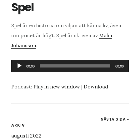
Spel
Spel är en historia om viljan att känna liv, även
om priset är högt. Spel är skriven av
Malin
Johansson
.
Ljudspelare
00:00
00:00
Podcast:
Play in new window
|
Download
NÄSTA SIDA »
Primärt
ARKIV
augusti 2022
sidofält