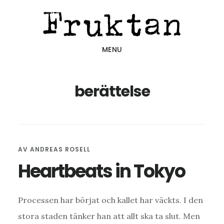
Hoppa
Hoppa
Hoppa
till
till
till
huvudinnehåll
det
sidfot
MENU
primära
sidofältet
berättelse
AV
ANDREAS ROSELL
Heartbeats in Tokyo
Processen har börjat och kallet har väckts. I den
stora staden tänker han att allt ska ta slut. Men