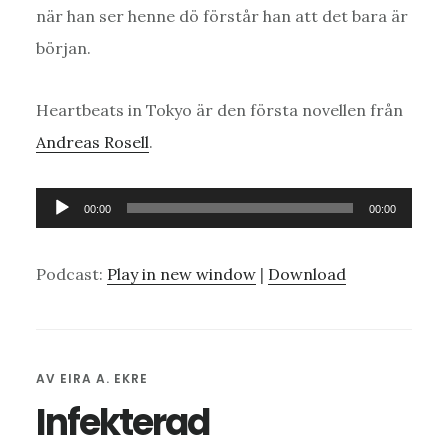
när han ser henne dö förstår han att det bara är
början.
Heartbeats in Tokyo är den första novellen från
Andreas Rosell
.
Ljudspelare
00:00
00:00
Podcast:
Play in new window
|
Download
AV
EIRA A. EKRE
Infekterad