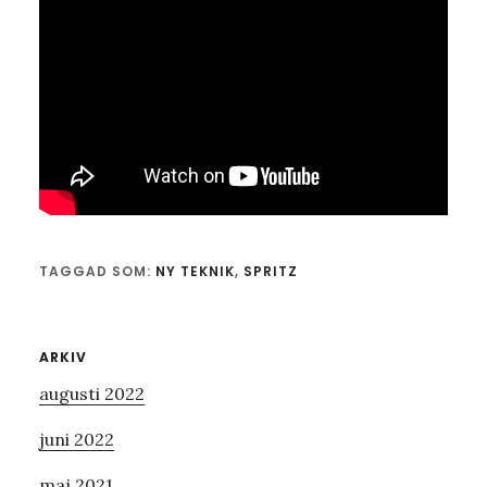
TAGGAD SOM:
NY TEKNIK
,
SPRITZ
Primärt
ARKIV
augusti 2022
sidofält
juni 2022
maj 2021