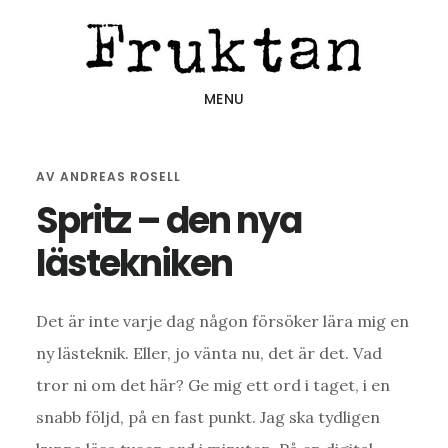
Hoppa
Hoppa
Hoppa
till
till
till
huvudinnehåll
det
sidfot
MENU
primära
sidofältet
AV
ANDREAS ROSELL
Spritz – den nya
lästekniken
Det är inte varje dag någon försöker lära mig en
ny lästeknik. Eller, jo vänta nu, det är det. Vad
tror ni om det här? Ge mig ett ord i taget, i en
snabb följd, på en fast punkt. Jag ska tydligen