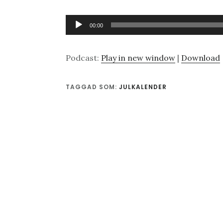
Ljudspelare
00:00
Podcast:
Play in new window
|
Download
TAGGAD SOM:
JULKALENDER