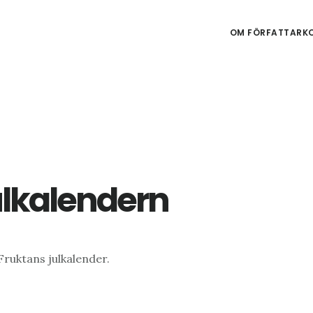
OM FÖRFATTARKO
ulkalendern
ruktans julkalender.