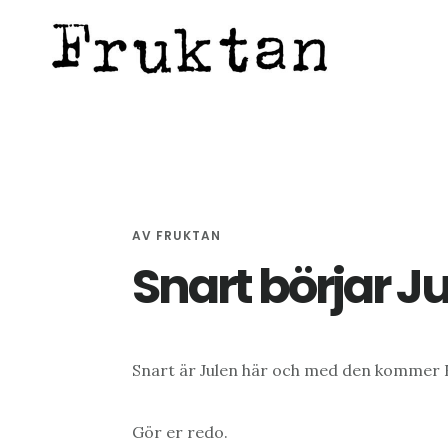
Hoppa
Hoppa
Hoppa
till
till
till
huvudinnehåll
det
sidfot
primära
sidofältet
AV
FRUKTAN
Snart börjar J
Snart är Julen här och med den kommer F
Gör er redo.