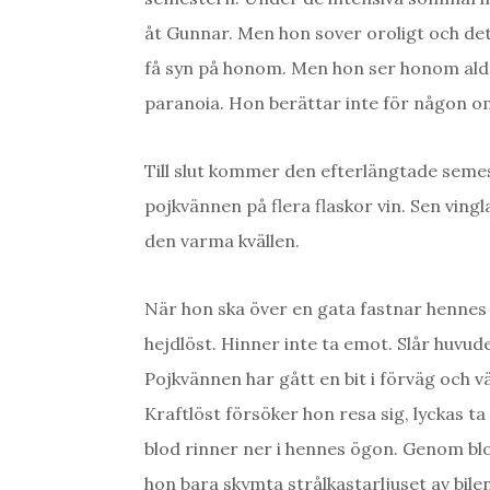
åt Gunnar. Men hon sover oroligt och det
få syn på honom. Men hon ser honom aldr
paranoia. Hon berättar inte för någon 
Till slut kommer den efterlängtade semeste
pojkvännen på flera flaskor vin. Sen vingl
den varma kvällen.
När hon ska över en gata fastnar hennes 
hejdlöst. Hinner inte ta emot. Slår huvu
Pojkvännen har gått en bit i förväg och v
Kraftlöst försöker hon resa sig, lyckas t
blod rinner ner i hennes ögon. Genom blo
hon bara skymta strålkastarljuset av bi