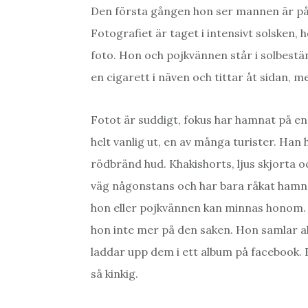
Den första gången hon ser mannen är på
Fotografiet är taget i intensivt solsken,
foto. Hon och pojkvännen står i solbestän
en cigarett i näven och tittar åt sidan, 
Fotot är suddigt, fokus har hamnat på e
helt vanlig ut, en av många turister. Han
rödbränd hud. Khakishorts, ljus skjorta 
väg någonstans och har bara råkat hamna
hon eller pojkvännen kan minnas honom. N
hon inte mer på den saken. Hon samlar all
laddar upp dem i ett album på facebook. 
så kinkig.