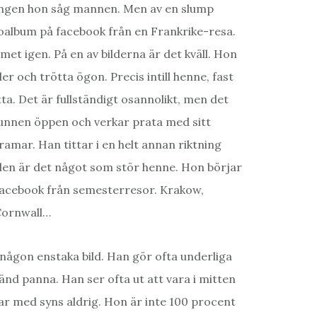
gången hon såg mannen. Men av en slump
album på facebook från en Frankrike-resa.
et igen. På en av bilderna är det kväll. Hon
r och trötta ögon. Precis intill henne, fast
a. Det är fullständigt osannolikt, men det
unnen öppen och verkar prata med sitt
ramar. Han tittar i en helt annan riktning
lden är det något som stör henne. Hon börjar
facebook från semesterresor. Krakow,
 Cornwall…
någon enstaka bild. Han gör ofta underliga
nd panna. Han ser ofta ut att vara i mitten
ar med syns aldrig. Hon är inte 100 procent