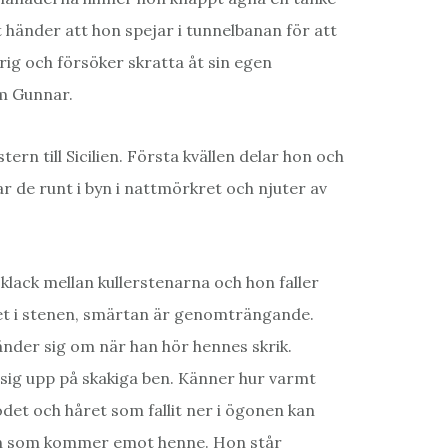
 händer att hon spejar i tunnelbanan för att
ig och försöker skratta åt sin egen
om Gunnar.
rn till Sicilien. Första kvällen delar hon och
ar de runt i byn i nattmörkret och njuter av
klack mellan kullerstenarna och hon faller
det i stenen, smärtan är genomträngande.
änder sig om när han hör hennes skrik.
a sig upp på skakiga ben. Känner hur varmt
det och håret som fallit ner i ögonen kan
len som kommer emot henne. Hon står