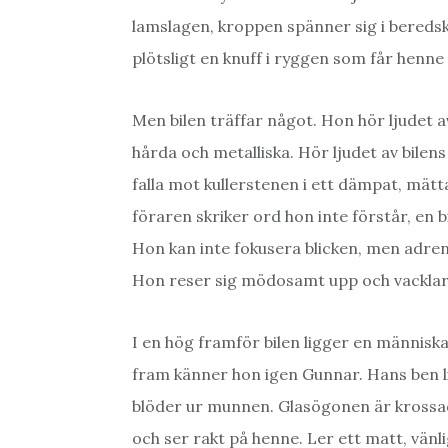
lamslagen, kroppen spänner sig i bereds
plötsligt en knuff i ryggen som får henne at
Men bilen träffar något. Hon hör ljudet 
hårda och metalliska. Hör ljudet av bile
falla mot kullerstenen i ett dämpat, mät
föraren skriker ord hon inte förstår, en 
Hon kan inte fokusera blicken, men adren
Hon reser sig mödosamt upp och vacklar
I en hög framför bilen ligger en människa
fram känner hon igen Gunnar. Hans ben lig
blöder ur munnen. Glasögonen är krossa
och ser rakt på henne. Ler ett matt, vänl