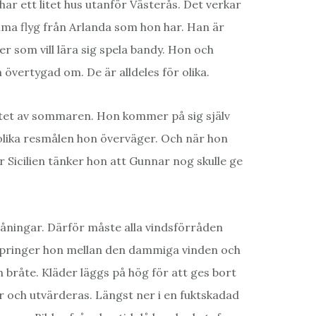
ar ett litet hus utanför Västerås. Det verkar
mma flyg från Arlanda som hon har. Han är
ter som vill lära sig spela bandy. Hon och
n övertygad om. De är alldeles för olika.
lutet av sommaren. Hon kommer på sig själv
olika resmålen hon överväger. Och när hon
r Sicilien tänker hon att Gunnar nog skulle ge
våningar. Därför måste alla vindsförråden
springer hon mellan den dammiga vinden och
bråte. Kläder läggs på hög för att ges bort
r och utvärderas. Längst ner i en fuktskadad