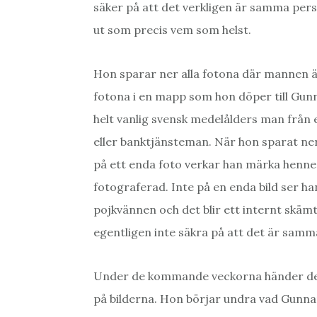
säker på att det verkligen är samma pers
ut som precis vem som helst.
Hon sparar ner alla fotona där mannen är
fotona i en mapp som hon döper till Gu
helt vanlig svensk medelålders man från
eller banktjänsteman. När hon sparat ner
på ett enda foto verkar han märka henne. 
fotograferad. Inte på en enda bild ser h
pojkvännen och det blir ett internt skämt
egentligen inte säkra på att det är sam
Under de kommande veckorna händer de
på bilderna. Hon börjar undra vad Gunnar