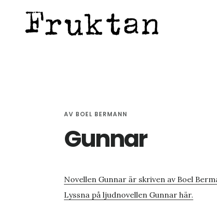
Hoppa
Hoppa
Hoppa
till
till
till
huvudinnehåll
det
sidfot
primära
sidofältet
AV
BOEL BERMANN
Gunnar
Novellen Gunnar är skriven av Boel Berm
Lyssna på ljudnovellen Gunnar här.