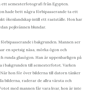
 ett semesterfotografi från Egypten.
 hon hade bett några förbipasserande ta ett
kt ökenlandskap intill ett rastställe. Hon har
medan pojkvännen blundar.
n förbipasserande i bakgrunden. Mannen ser
 har en spetsig näsa, mörka ögon och
och runda glasögon. Han är uppenbarligen på
 i bakgrunden till semesterfotot. Varken
är hon för över bilderna till datorn tänker
a bilderna, raderar de allra värsta och
Fotot med mannen får vara kvar, hon är inte