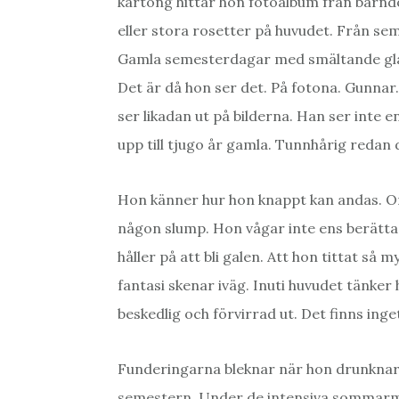
kartong hittar hon fotoalbum från barndo
eller stora rosetter på huvudet. Från 
Gamla semesterdagar med smältande glass
Det är då hon ser det. På fotona. Gunnar
ser likadan ut på bilderna. Han ser inte e
upp till tjugo år gamla. Tunnhårig redan 
Hon känner hur hon knappt kan andas. O
någon slump. Hon vågar inte ens berätta 
håller på att bli galen. Att hon tittat så
fantasi skenar iväg. Inuti huvudet tänker
beskedlig och förvirrad ut. Det finns ing
Funderingarna bleknar när hon drunknar
semestern. Under de intensiva sommarm