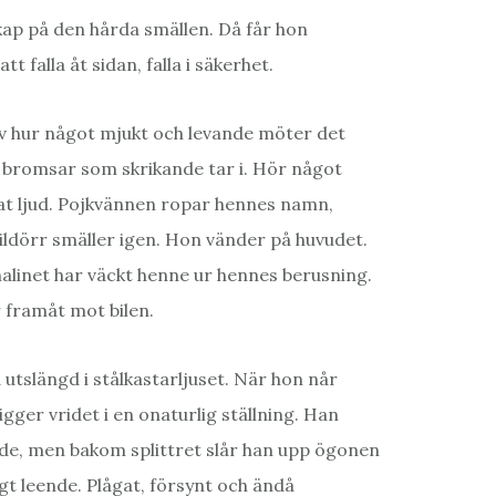
kap på den hårda smällen. Då får hon
t falla åt sidan, falla i säkerhet.
av hur något mjukt och levande möter det
ns bromsar som skrikande tar i. Hör något
tat ljud. Pojkvännen ropar hennes namn,
bildörr smäller igen. Hon vänder på huvudet.
alinet har väckt henne ur hennes berusning.
 framåt mot bilen.
 utslängd i stålkastarljuset. När hon når
ger vridet i en onaturlig ställning. Han
de, men bakom splittret slår han upp ögonen
igt leende. Plågat, försynt och ändå