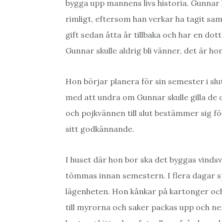
bygga upp mannens livs historia. Gunnar h
rimligt, eftersom han verkar ha tagit sa
gift sedan åtta år tillbaka och har en dot
Gunnar skulle aldrig bli vänner, det är ho
Hon börjar planera för sin semester i s
med att undra om Gunnar skulle gilla de 
och pojkvännen till slut bestämmer sig fö
sitt godkännande.
I huset där hon bor ska det byggas vinds
tömmas innan semestern. I flera dagar 
lägenheten. Hon kånkar på kartonger och 
till myrorna och saker packas upp och ne