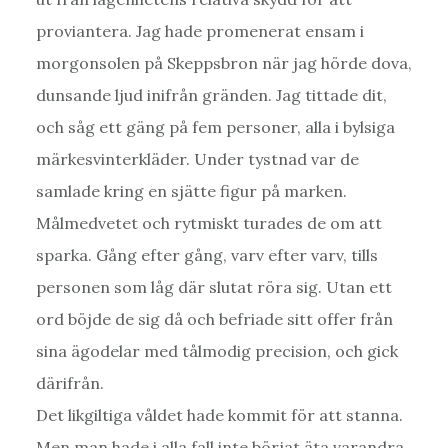
proviantera. Jag hade promenerat ensam i
morgonsolen på Skeppsbron när jag hörde dova,
dunsande ljud inifrån gränden. Jag tittade dit,
och såg ett gäng på fem personer, alla i bylsiga
märkesvinterkläder. Under tystnad var de
samlade kring en sjätte figur på marken.
Målmedvetet och rytmiskt turades de om att
sparka. Gång efter gång, varv efter varv, tills
personen som låg där slutat röra sig. Utan ett
ord böjde de sig då och befriade sitt offer från
sina ägodelar med tålmodig precision, och gick
därifrån.
Det likgiltiga våldet hade kommit för att stanna.
Men man hade i alla fall inte börjat äta varandra.