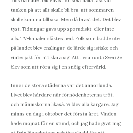
Tills då hade folk envist försökt hålla fast vid
tanken på att allt skulle bli bra, att sommaren
skulle komma tillbaka. Men då brast det. Det blev
tyst. Tidningar gavs upp sporadiskt, eller inte
alls. TV-kanaler släktes ned. Folk som bodde ute
på landet blev enslingar, de lärde sig isfiske och
vinterjakt för att klara sig. Att resa runt i Sverige
blev som att röra sig i en snöig eftervärld.
Inne i de stora städerna var det annorlunda.
Livet blev hårdare när förnödenheterna tröt,
och människorna likaså. Vi blev alla kargare. Jag
minns en dag i oktober det första året. Vinden
hade mojnat för en stund, och jag hade givit mig
ut från lägenhetens relativa skydd för att