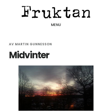
Hoppa
Hoppa
Hoppa
till
till
till
huvudinnehåll
det
sidfot
MENU
primära
sidofältet
AV
MARTIN GUNNESSON
Midvinter