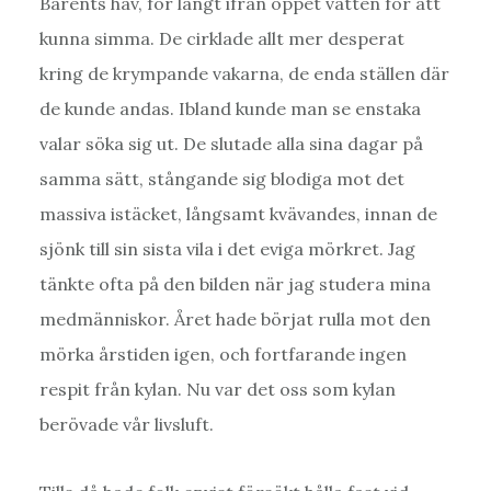
Barents hav, för långt ifrån öppet vatten för att
kunna simma. De cirklade allt mer desperat
kring de krympande vakarna, de enda ställen där
de kunde andas. Ibland kunde man se enstaka
valar söka sig ut. De slutade alla sina dagar på
samma sätt, stångande sig blodiga mot det
massiva istäcket, långsamt kvävandes, innan de
sjönk till sin sista vila i det eviga mörkret. Jag
tänkte ofta på den bilden när jag studera mina
medmänniskor. Året hade börjat rulla mot den
mörka årstiden igen, och fortfarande ingen
respit från kylan. Nu var det oss som kylan
berövade vår livsluft.